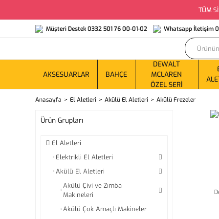
TÜM Sİ
Müşteri Destek 0332 501 76 00-01-02
Whatsapp İletişim 
DEWALT
AKSESUARLAR
BAHÇE
MCLAREN
ALE
ÖZEL SERI
Anasayfa
El Aletleri
Akülü El Aletleri
Akülü Frezeler
Ürün Grupları
El Aletleri
Elektrikli El Aletleri
Akülü El Aletleri
Akülü Çivi ve Zımba
D
Makineleri
Akülü Çok Amaçlı Makineler