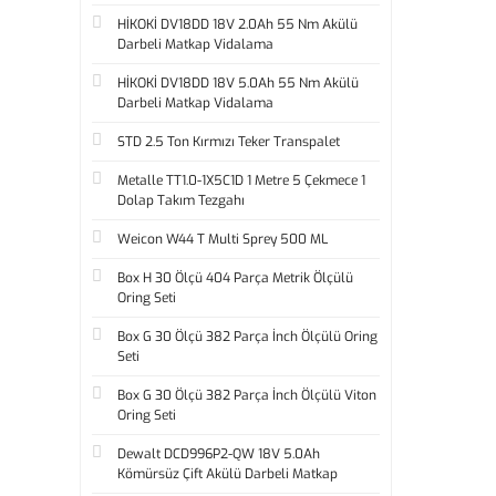
HİKOKİ DV18DD 18V 2.0Ah 55 Nm Akülü
Darbeli Matkap Vidalama
HİKOKİ DV18DD 18V 5.0Ah 55 Nm Akülü
Darbeli Matkap Vidalama
STD 2.5 Ton Kırmızı Teker Transpalet
Metalle TT1.0-1X5C1D 1 Metre 5 Çekmece 1
Dolap Takım Tezgahı
Weicon W44 T Multi Sprey 500 ML
Box H 30 Ölçü 404 Parça Metrik Ölçülü
Oring Seti
Box G 30 Ölçü 382 Parça İnch Ölçülü Oring
Seti
Box G 30 Ölçü 382 Parça İnch Ölçülü Viton
Oring Seti
Dewalt DCD996P2-QW 18V 5.0Ah
Kömürsüz Çift Akülü Darbeli Matkap