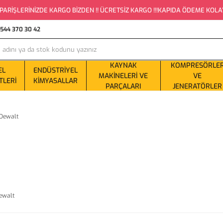
PARİŞLERİNİZDE KARGO BİZDEN !! ÜCRETSİZ KARGO !!!KAPIDA ÖDEME KOLAYLI
0544 370 30 42
KAYNAK
KOMPRESÖRLE
EL
ENDÜSTRIYEL
MAKINELERI VE
VE
TLERI
KIMYASALLAR
PARÇALARI
JENERATÖRLER
ewalt