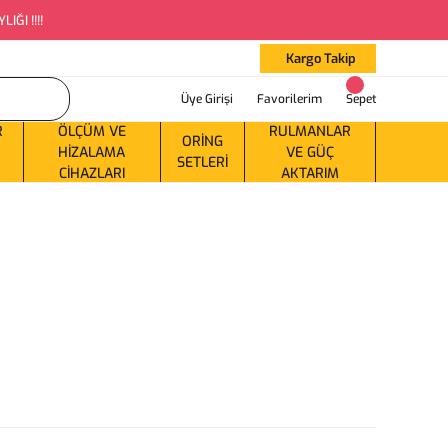
ĞI !!!!
Kargo Takip
Üye Girişi
Favorilerim
Sepet
R
ÖLÇÜM VE
RULMANLAR
ORING
HIZALAMA
VE GÜÇ
SETLERI
CIHAZLARI
AKTARIM