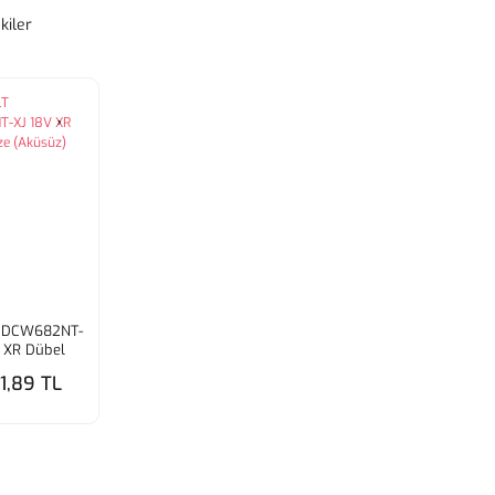
kiler
 DCW682NT-
 XR Dübel
 (Aküsüz)
61,89 TL