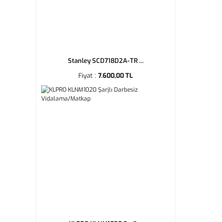
Stanley SCD718D2A-TR ...
Fiyat :
7.600,00 TL