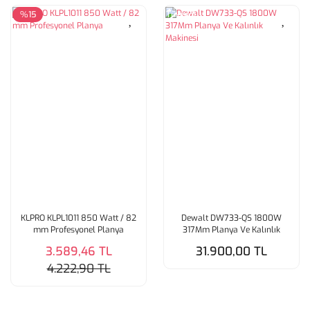
%15
Tükendi
KLPRO KLPL1011 850 Watt / 82
Dewalt DW733-QS 1800W
mm Profesyonel Planya
317Mm Planya Ve Kalınlık
Makinesi
3.589,46 TL
31.900,00 TL
4.222,90 TL