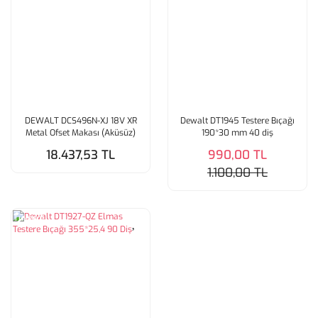
DEWALT DCS496N-XJ 18V XR
Dewalt DT1945 Testere Bıçağı
Metal Ofset Makası (Aküsüz)
190*30 mm 40 diş
18.437,53 TL
990,00 TL
1.100,00 TL
Tükendi