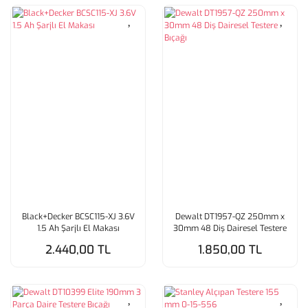
Black+Decker BCSC115-XJ 3.6V
Dewalt DT1957-QZ 250mm x
1.5 Ah Şarjlı El Makası
30mm 48 Diş Dairesel Testere
Bıçağı
2.440,00 TL
1.850,00 TL