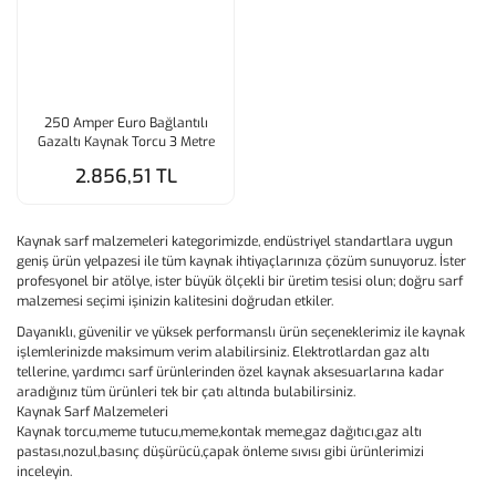
250 Amper Euro Bağlantılı
Gazaltı Kaynak Torcu 3 Metre
2.856,51 TL
Kaynak sarf malzemeleri kategorimizde, endüstriyel standartlara uygun
geniş ürün yelpazesi ile tüm kaynak ihtiyaçlarınıza çözüm sunuyoruz. İster
profesyonel bir atölye, ister büyük ölçekli bir üretim tesisi olun; doğru sarf
malzemesi seçimi işinizin kalitesini doğrudan etkiler.
Dayanıklı, güvenilir ve yüksek performanslı ürün seçeneklerimiz ile kaynak
işlemlerinizde maksimum verim alabilirsiniz. Elektrotlardan gaz altı
tellerine, yardımcı sarf ürünlerinden özel kaynak aksesuarlarına kadar
aradığınız tüm ürünleri tek bir çatı altında bulabilirsiniz.
Kaynak Sarf Malzemeleri
Kaynak torcu,meme tutucu,meme,kontak meme,gaz dağıtıcı,gaz altı
pastası,nozul,basınç düşürücü,çapak önleme sıvısı gibi ürünlerimizi
inceleyin.