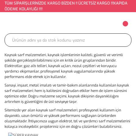
TÜM SİPARİŞLERİNİZDE KARGO BİZDEN !! ÜCRETSİZ KARGO !!!KAPIDA
ÖDEME KOLAYLIĞI !!!!
Kaynak sarf malzemeleri, kaynak işlemlerinin kaliteli, güvenli ve verimli
şekilde gerçekleştirilebilmesi için en kritik ürün gruplarından biridir.
Elektrotlar, gaz altı telleri, kaynak uçları, nozul çeşitleri ve koruyucu
yardımcı ekipmanlar, profesyonel kaynak uygulamalarında yüksek
performans elde etmek için kullanılır.
Sanayi, inşaat, metal imalatı ve tamir-bakım alanlarında kullanılan kaynak
sarf malzemeleri; hem iş kalitesini doğrudan etkiler hem de işlem süresini
optimize eder. Doğru malzeme seçimi, kaynak dikişinin dayanıklılığını
artırırken iş güvenliğini de üst seviyeye taşır.
Sitemizde yer alan kaynak sarf malzemeleri; profesyonel kullanım için
dayanıklı, uzun ömürlü ve yüksek performans sağlayan ürünlerden
oluşmaktadır. İhtiyacınıza uygun elektrot, tel ve yardımcı sarf malzemelerini
kolayca inceleyebilir, projeleriniz için en doğru çözümleri bulabilirsiniz.