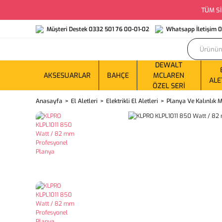
TÜM Sİ
Müşteri Destek 0332 501 76 00-01-02
Whatsapp İletişim 
DEWALT
AKSESUARLAR
BAHÇE
MCLAREN
ALE
ÖZEL SERI
Anasayfa
El Aletleri
Elektrikli El Aletleri
Planya Ve Kalınlık M