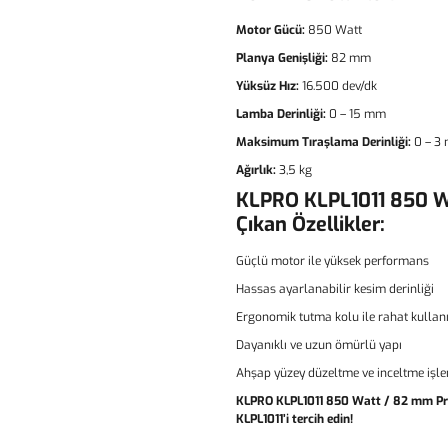
Motor Gücü:
850 Watt
Planya Genişliği:
82 mm
Yüksüz Hız:
16.500 dev/dk
Lamba Derinliği:
0 – 15 mm
Maksimum Tıraşlama Derinliği:
0 – 3
Ağırlık:
3,5 kg
KLPRO KLPL1011 850 W
Çıkan Özellikler:
Güçlü motor ile yüksek performans
Hassas ayarlanabilir kesim derinliği
Ergonomik tutma kolu ile rahat kulla
Dayanıklı ve uzun ömürlü yapı
Ahşap yüzey düzeltme ve inceltme işlem
KLPRO KLPL1011 850 Watt / 82 mm Pro
KLPL1011’i tercih edin!