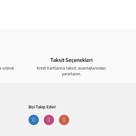
ün açıklamalarında ve diğer konularda yetersiz gördüğünüz
arafımıza iletebilirsiniz.
u ürüne ilk yorumu siz yapın!
ederiz.
görüntülenemiyor.
Yorum Yaz
 bulunuyor.
Taksit Seçenekleri
r.
 orjinal
ahalı.
Kredi Kartlarına taksit avantajlarından
yararlanın.
r olmalı.
Bizi Takip Edin!
Gönder