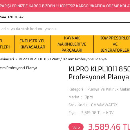
PARİŞLERİNİZDE KARGO BİZDEN !! ÜCRETSİZ KARGO !!!KAPIDA ÖDEME KOLAYLI
0544 370 30 42
KAYNAK
KOMPRESÖRLE
EL
ENDÜSTRIYEL
MAKINELERI VE
VE
TLERI
KIMYASALLAR
PARÇALARI
JENERATÖRLER
akineleri
KLPRO KLPL1011 850 Watt / 82 mm Profesyonel Planya
KLPRO KLPL1011 85
Profesyonel Planya
Kategori
Planya Ve Kalınlık Makin
Marka
Klpro
Stok Kodu
CMM1MWATDX
Fiyat
3.519,08 TL + KDV
3.589,46 T
%15