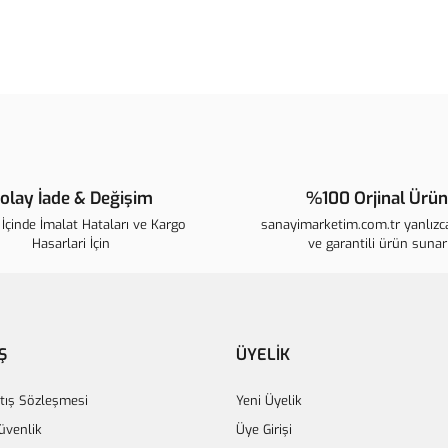
Bu ürünün fiyat bilgisi, resim, ür
noktaları öneri formunu kullanarak t
B
Görüş ve önerileriniz için teşekkür 
Ürün resmi kalitesiz, bozuk veya 
Ürün açıklamasında eksik bilgiler
olay İade & Değişim
%100 Orjinal Ürün
Ürün bilgilerinde hatalar bulunuyo
İçinde İmalat Hataları ve Kargo
sanayimarketim.com.tr yanlızca
Ürün fiyatı diğer sitelerden daha p
Hasarlari İçin
ve garantili ürün sunar
Bu ürüne benzer farklı alternatifle
Ş
ÜYELİK
tış Sözleşmesi
Yeni Üyelik
Güvenlik
Üye Girişi