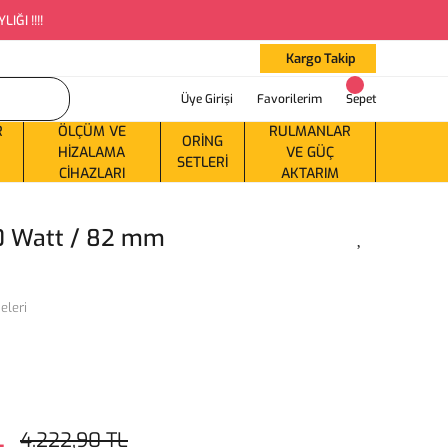
ĞI !!!!
Kargo Takip
Üye Girişi
Favorilerim
Sepet
R
ÖLÇÜM VE
RULMANLAR
ORING
HIZALAMA
VE GÜÇ
SETLERI
CIHAZLARI
AKTARIM
0 Watt / 82 mm
eleri
L
4.222,90 TL