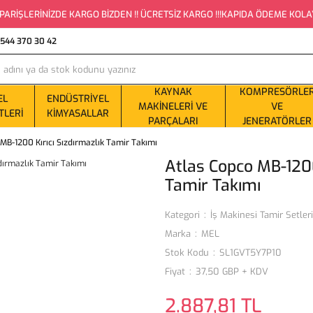
PARİŞLERİNİZDE KARGO BİZDEN !! ÜCRETSİZ KARGO !!!KAPIDA ÖDEME KOLAYLI
0544 370 30 42
KAYNAK
KOMPRESÖRLE
EL
ENDÜSTRIYEL
MAKINELERI VE
VE
TLERI
KIMYASALLAR
PARÇALARI
JENERATÖRLER
MB-1200 Kırıcı Sızdırmazlık Tamir Takımı
Atlas Copco MB-1200
Tamir Takımı
Kategori
İş Makinesi Tamir Setleri
Marka
MEL
Stok Kodu
SL1GVT5Y7P10
Fiyat
37,50 GBP + KDV
2.887,81 TL