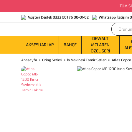
TÜM Sİ
Müşteri Destek 0332 501 76 00-01-02
Whatsapp İletişim 
DEWALT
AKSESUARLAR
BAHÇE
MCLAREN
ALE
ÖZEL SERI
Anasayfa
Oring Setleri
İş Makinesi Tamir Setleri
Atlas Copco 