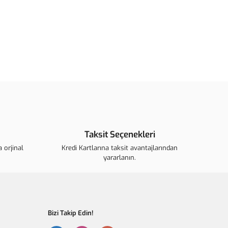
ün açıklamalarında ve diğer konularda yetersiz gördüğünüz
arafımıza iletebilirsiniz.
u ürüne ilk yorumu siz yapın!
ederiz.
görüntülenemiyor.
Yorum Yaz
 bulunuyor.
r.
ahalı.
Taksit Seçenekleri
r olmalı.
 orjinal
Kredi Kartlarına taksit avantajlarından
yararlanın.
Gönder
Bizi Takip Edin!