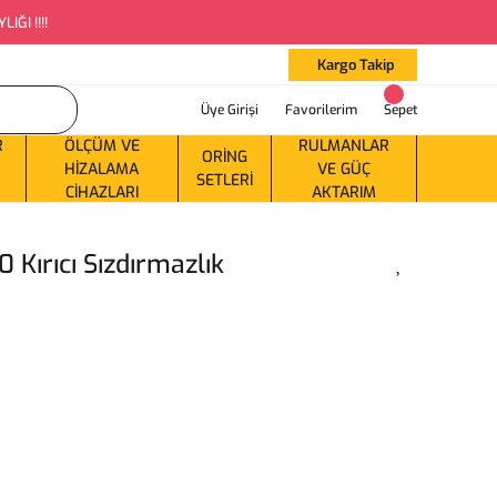
ĞI !!!!
Kargo Takip
Üye Girişi
Favorilerim
Sepet
R
ÖLÇÜM VE
RULMANLAR
ORING
HIZALAMA
VE GÜÇ
SETLERI
CIHAZLARI
AKTARIM
 Kırıcı Sızdırmazlık