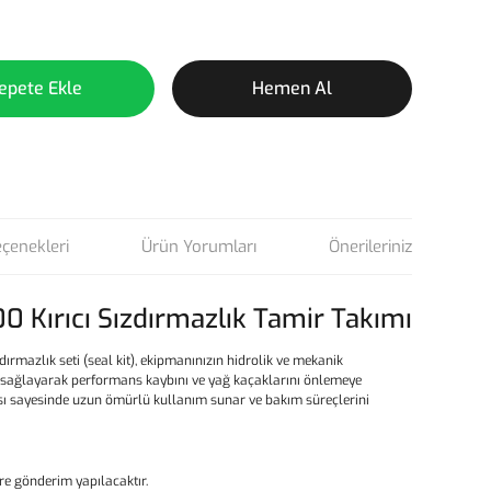
epete Ekle
Hemen Al
eçenekleri
Ürün Yorumları
Önerileriniz
0 Kırıcı Sızdırmazlık Tamir Takımı
zdırmazlık seti (seal kit), ekipmanınızın hidrolik ve mekanik
sağlayarak performans kaybını ve yağ kaçaklarını önlemeye
sı sayesinde uzun ömürlü kullanım sunar ve bakım süreçlerini
e gönderim yapılacaktır.