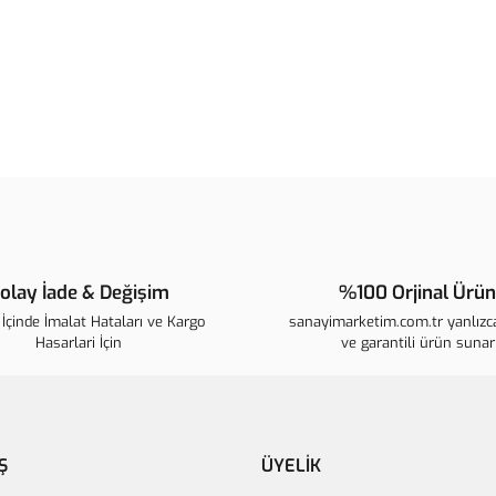
Bu ürünün fiyat bilgisi, resim, ür
noktaları öneri formunu kullanarak t
B
Görüş ve önerileriniz için teşekkür 
Ürün resmi kalitesiz, bozuk veya 
Ürün açıklamasında eksik bilgiler
Ürün bilgilerinde hatalar bulunuyo
Ürün fiyatı diğer sitelerden daha p
olay İade & Değişim
%100 Orjinal Ürün
Bu ürüne benzer farklı alternatifle
İçinde İmalat Hataları ve Kargo
sanayimarketim.com.tr yanlızca
Hasarlari İçin
ve garantili ürün sunar
Ş
ÜYELİK