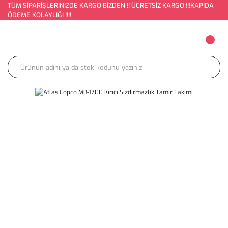
TÜM SİPARİŞLERİNİZDE KARGO BİZDEN !! ÜCRETSİZ KARGO !!!KAPIDA
ÖDEME KOLAYLIĞI !!!!