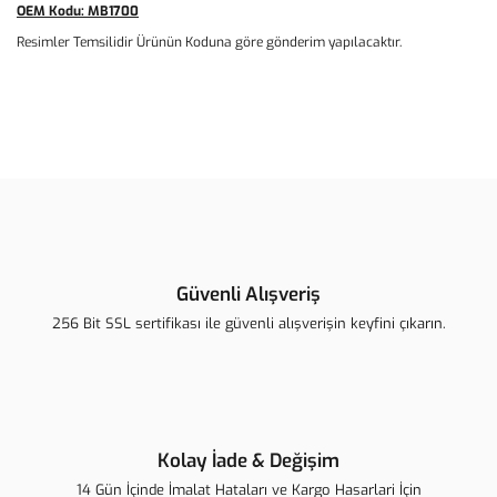
OEM Kodu:
MB1700
Resimler Temsilidir Ürünün Koduna göre gönderim yapılacaktır.
Bu ürünün fiyat bilgisi, resim, ürün açıklamalarında ve diğer
konularda yetersiz gördüğünüz noktaları öneri formunu kullanarak
Bu ürüne ilk yorumu siz yapın!
tarafımıza iletebilirsiniz.
Görüş ve önerileriniz için teşekkür ederiz.
Yorum Yaz
Ürün resmi kalitesiz, bozuk veya görüntülenemiyor.
Ürün açıklamasında eksik bilgiler bulunuyor.
Güvenli Alışveriş
Ürün bilgilerinde hatalar bulunuyor.
256 Bit SSL sertifikası ile güvenli alışverişin keyfini çıkarın.
Ürün fiyatı diğer sitelerden daha pahalı.
Bu ürüne benzer farklı alternatifler olmalı.
Kolay İade & Değişim
14 Gün İçinde İmalat Hataları ve Kargo Hasarlari İçin