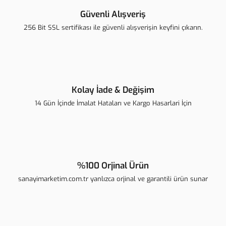
Ürün açıklamasında eksik bilgiler bulunuyor.
Güvenli Alışveriş
Ürün bilgilerinde hatalar bulunuyor.
256 Bit SSL sertifikası ile güvenli alışverişin keyfini çıkarın.
Ürün fiyatı diğer sitelerden daha pahalı.
Bu ürüne benzer farklı alternatifler olmalı.
Kolay İade & Değişim
14 Gün İçinde İmalat Hataları ve Kargo Hasarlari İçin
Gönder
%100 Orjinal Ürün
sanayimarketim.com.tr yanlızca orjinal ve garantili ürün sunar