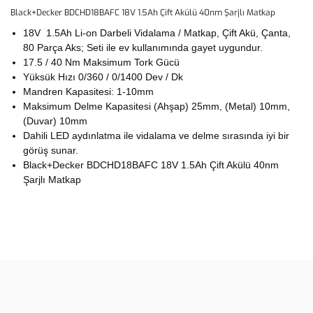
Black+Decker BDCHD18BAFC 18V 1.5Ah Çift Akülü 40nm Şarjlı Matkap
18V 1.5Ah Li-on Darbeli Vidalama / Matkap, Çift Akü, Çanta,
80 Parça Aks; Seti ile ev kullanımında gayet uygundur.
17.5 / 40 Nm Maksimum Tork Gücü
Yüksük Hızı 0/360 / 0/1400 Dev / Dk
Mandren Kapasitesi: 1-10mm
Maksimum Delme Kapasitesi (Ahşap) 25mm, (Metal) 10mm,
(Duvar) 10mm
Dahili LED aydınlatma ile vidalama ve delme sırasında iyi bir
görüş sunar.
Black+Decker BDCHD18BAFC 18V 1.5Ah Çift Akülü 40nm
Şarjlı Matkap
Bu ürünün fiyat bilgisi, resim, ürün açıklamalarında ve diğer
konularda yetersiz gördüğünüz noktaları öneri formunu kullanarak
Bu ürüne ilk yorumu siz yapın!
tarafımıza iletebilirsiniz.
Görüş ve önerileriniz için teşekkür ederiz.
Yorum Yaz
Ürün resmi kalitesiz, bozuk veya görüntülenemiyor.