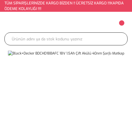
TÜM SİPARİŞLERİNİZDE KARGO BİZDEN !! ÜCRETSİZ KARGO !!!KAPIDA
ÖDEME KOLAYLIĞI !!!!