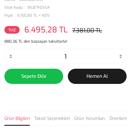
Stok Kodu
1KUETHZVUF
Fiyat
6.150,83 TL + KDV
6.495,28 TL
7.381,00 TL
%12
880,36 TL den başlayan taksitlerle!
Sepete Ekle
Hemen Al
Ürün Bilgileri
Taksit Seçenekleri
Ürün Yorumları
Önerilerini