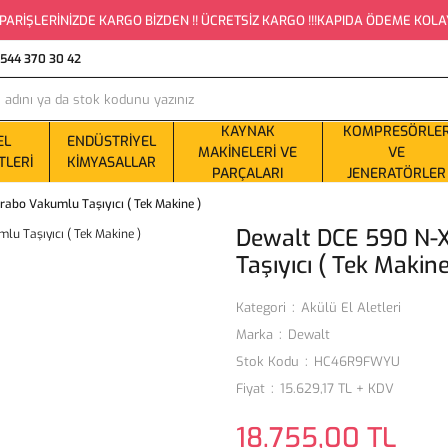
PARİŞLERİNİZDE KARGO BİZDEN !! ÜCRETSİZ KARGO !!!KAPIDA ÖDEME KOLAYLI
0544 370 30 42
KAYNAK
KOMPRESÖRLE
EL
ENDÜSTRIYEL
MAKINELERI VE
VE
TLERI
KIMYASALLAR
PARÇALARI
JENERATÖRLER
abo Vakumlu Taşıyıcı ( Tek Makine )
Dewalt DCE 590 N-
Taşıyıcı ( Tek Makine
Kategori
Akülü El Aletleri
Marka
Dewalt
Stok Kodu
HC46R9FWYU
Fiyat
15.629,17 TL + KDV
18.755,00 TL