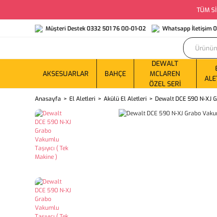
TÜM Sİ
Müşteri Destek 0332 501 76 00-01-02
Whatsapp İletişim 
DEWALT
AKSESUARLAR
BAHÇE
MCLAREN
ALE
ÖZEL SERI
Anasayfa
El Aletleri
Akülü El Aletleri
Dewalt DCE 590 N-XJ Gr