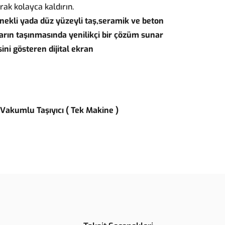
rak kolayca kaldırın.
nekli yada düz yüzeyli taş,seramik ve beton
arın taşınmasında yenilikçi bir çözüm sunar
sini gösteren dijital ekran
Vakumlu Taşıyıcı ( Tek Makine )
ün açıklamalarında ve diğer konularda yetersiz gördüğünüz
arafımıza iletebilirsiniz.
u ürüne ilk yorumu siz yapın!
ederiz.
görüntülenemiyor.
Yorum Yaz
 bulunuyor.