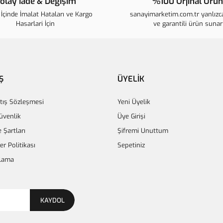
olay İade & Değişim
%100 Orjinal Ürün
Ürün bilgilerinde hatalar bulunuyo
İçinde İmalat Hataları ve Kargo
sanayimarketim.com.tr yanlızca
Ürün fiyatı diğer sitelerden daha p
Hasarlari İçin
ve garantili ürün sunar
Bu ürüne benzer farklı alternatifle
Ş
ÜYELİK
tış Sözleşmesi
Yeni Üyelik
Güvenlik
Üye Girişi
e Şartları
Şifremi Unuttum
ler Politikası
Sepetiniz
lama
KAYDOL