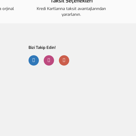
Taksit Seçenekleri
r.
 orjinal
ahalı.
Kredi Kartlarına taksit avantajlarından
yararlanın.
r olmalı.
Bizi Takip Edin!
Gönder