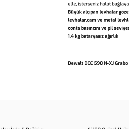
elle, isterseniz halat bağlaya
Büyük alçıpan levhalar,göze
levhalar,cam ve metal levhl
conta basıncını ve pil seviye
1,4 kg bataryasız ağırlık
Dewalt DCE 590 N-XJ Grabo 
Bu ürünün fiyat bilgisi, resim, ür
noktaları öneri formunu kullanarak t
B
Görüş ve önerileriniz için teşekkür 
Ürün resmi kalitesiz, bozuk veya 
Ürün açıklamasında eksik bilgiler