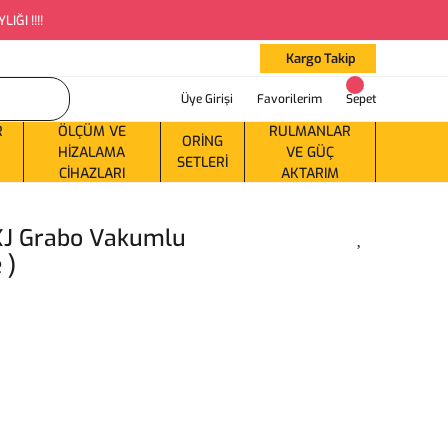
ĞI !!!!
Kargo Takip
Üye Girişi
Favorilerim
Sepet
R
ÖLÇÜM VE
RULMANLAR
ORING
HIZALAMA
VE GÜÇ
SETLERI
CIHAZLARI
AKTARIM
XJ Grabo Vakumlu
 )