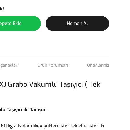
le!
epete Ekle
Hemen Al
eçenekleri
Ürün Yorumları
Önerileriniz
J Grabo Vakumlu Taşıyıcı ( Tek
Taşıyıcı ile Tanışın..
60 kg a kadar dikey yükleri ister tek elle, ister iki