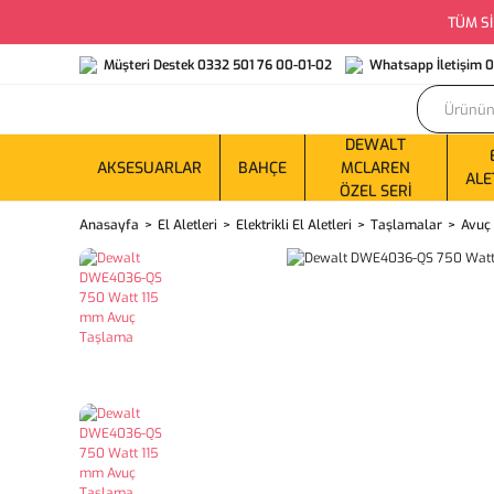
TÜM Sİ
Müşteri Destek 0332 501 76 00-01-02
Whatsapp İletişim 
DEWALT
AKSESUARLAR
BAHÇE
MCLAREN
ALE
ÖZEL SERI
Anasayfa
El Aletleri
Elektrikli El Aletleri
Taşlamalar
Avuç