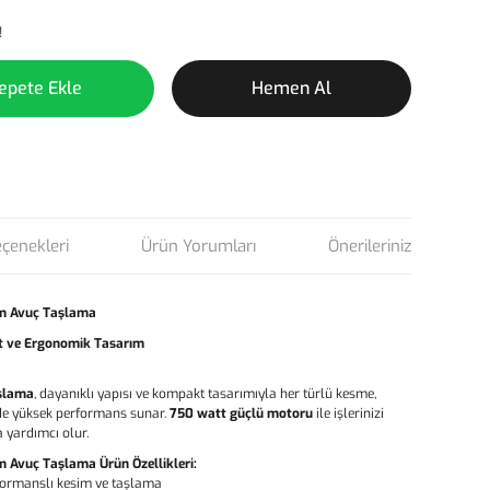
!
epete Ekle
Hemen Al
eçenekleri
Ürün Yorumları
Önerileriniz
m Avuç Taşlama
t ve Ergonomik Tasarım
şlama
, dayanıklı yapısı ve kompakt tasarımıyla her türlü kesme,
de yüksek performans sunar.
750 watt güçlü motoru
ile işlerinizi
 yardımcı olur.
Avuç Taşlama Ürün Özellikleri:
ormanslı kesim ve taşlama