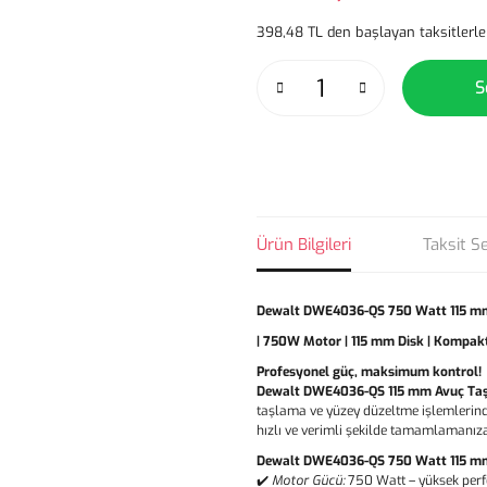
398,48 TL den başlayan taksitlerle
S
Ürün Bilgileri
Taksit S
Dewalt DWE4036-QS 750 Watt 115 m
| 750W Motor | 115 mm Disk | Kompak
Profesyonel güç, maksimum kontrol!
Dewalt DWE4036-QS 115 mm Avuç Ta
taşlama ve yüzey düzeltme işlemlerin
hızlı ve verimli şekilde tamamlamanıza
Dewalt DWE4036-QS 750 Watt 115 mm 
✔️
Motor Gücü:
750 Watt – yüksek perf