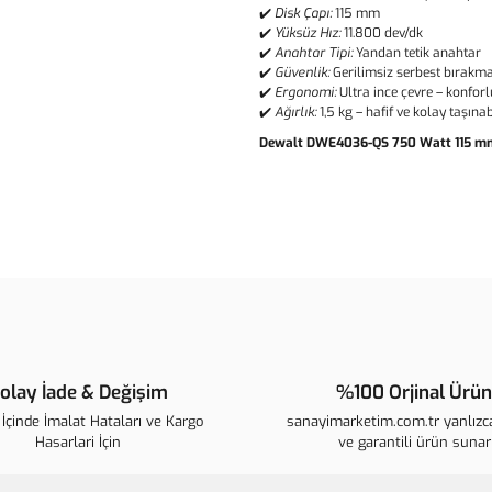
✔️
Disk Çapı:
115 mm
✔️
Yüksüz Hız:
11.800 dev/dk
✔️
Anahtar Tipi:
Yandan tetik anahtar
✔️
Güvenlik:
Gerilimsiz serbest bırakm
✔️
Ergonomi:
Ultra ince çevre – konfor
✔️
Ağırlık:
1,5 kg – hafif ve kolay taşınab
Dewalt DWE4036-QS 750 Watt 115 mm
Bu ürünün fiyat bilgisi, resim, ür
noktaları öneri formunu kullanarak t
B
Görüş ve önerileriniz için teşekkür 
Ürün resmi kalitesiz, bozuk veya 
Ürün açıklamasında eksik bilgiler
olay İade & Değişim
%100 Orjinal Ürün
Ürün bilgilerinde hatalar bulunuyo
İçinde İmalat Hataları ve Kargo
sanayimarketim.com.tr yanlızca
Ürün fiyatı diğer sitelerden daha p
Hasarlari İçin
ve garantili ürün sunar
Bu ürüne benzer farklı alternatifle