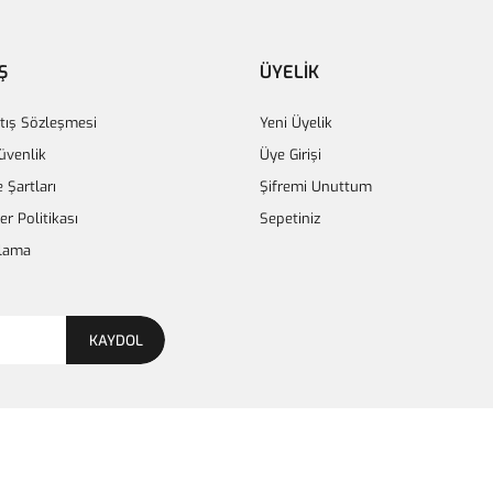
Ş
ÜYELİK
tış Sözleşmesi
Yeni Üyelik
Güvenlik
Üye Girişi
e Şartları
Şifremi Unuttum
ler Politikası
Sepetiniz
lama
KAYDOL