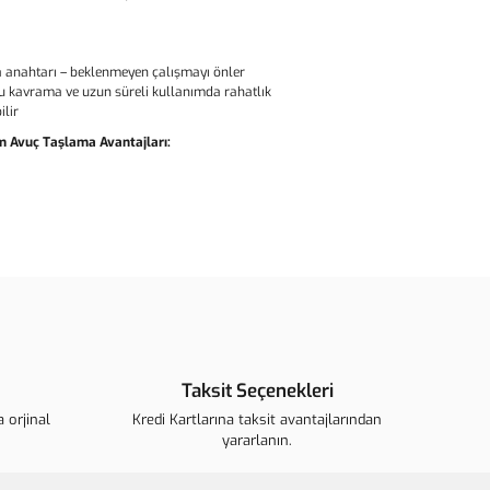
a anahtarı – beklenmeyen çalışmayı önler
lu kavrama ve uzun süreli kullanımda rahatlık
ilir
 Avuç Taşlama Avantajları:
ün açıklamalarında ve diğer konularda yetersiz gördüğünüz
arafımıza iletebilirsiniz.
u ürüne ilk yorumu siz yapın!
ederiz.
görüntülenemiyor.
Yorum Yaz
 bulunuyor.
Taksit Seçenekleri
r.
 orjinal
ahalı.
Kredi Kartlarına taksit avantajlarından
yararlanın.
r olmalı.