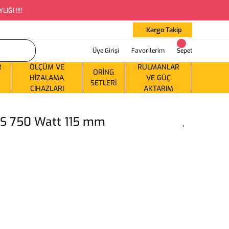
ĞI !!!!
Kargo Takip
Üye Girişi
Favorilerim
Sepet
R
ÖLÇÜM VE
RULMANLAR
ORING
HIZALAMA
VE GÜÇ
SETLERI
CIHAZLARI
AKTARIM
S 750 Watt 115 mm