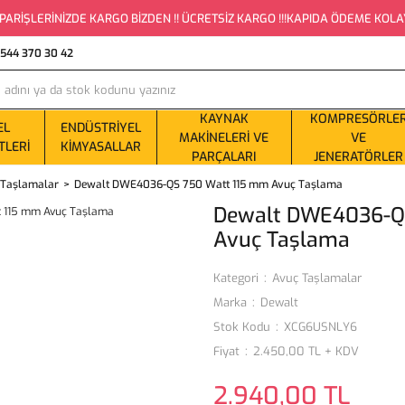
PARİŞLERİNİZDE KARGO BİZDEN !! ÜCRETSİZ KARGO !!!KAPIDA ÖDEME KOLAYLI
0544 370 30 42
KAYNAK
KOMPRESÖRLE
EL
ENDÜSTRIYEL
MAKINELERI VE
VE
TLERI
KIMYASALLAR
PARÇALARI
JENERATÖRLER
 Taşlamalar
Dewalt DWE4036-QS 750 Watt 115 mm Avuç Taşlama
Dewalt DWE4036-Q
Avuç Taşlama
Kategori
Avuç Taşlamalar
Marka
Dewalt
Stok Kodu
XCG6USNLY6
Fiyat
2.450,00 TL + KDV
2.940,00 TL