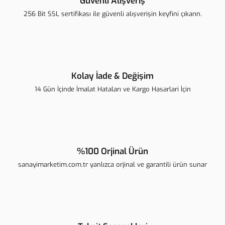
Güvenli Alışveriş
Ürün bilgilerinde hatalar bulunuyor.
256 Bit SSL sertifikası ile güvenli alışverişin keyfini çıkarın.
Ürün fiyatı diğer sitelerden daha pahalı.
Bu ürüne benzer farklı alternatifler olmalı.
Kolay İade & Değişim
14 Gün İçinde İmalat Hataları ve Kargo Hasarlari İçin
Gönder
%100 Orjinal Ürün
sanayimarketim.com.tr yanlızca orjinal ve garantili ürün sunar