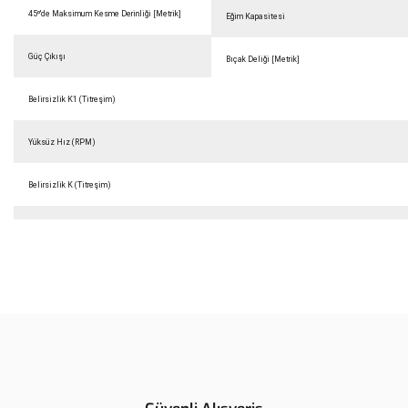
45º'de Maksimum Kesme Derinliği [Metrik]
Eğim Kapasitesi
Güç Çıkışı
Bıçak Deliği [Metrik]
Belirsizlik K1 (Titreşim)
Yüksüz Hız (RPM)
Belirsizlik K (Titreşim)
Bu ürünün fiyat bilgisi, resim, ürün açıklamalarında ve diğer
konularda yetersiz gördüğünüz noktaları öneri formunu kullanarak
Bu ürüne ilk yorumu siz yapın!
tarafımıza iletebilirsiniz.
Görüş ve önerileriniz için teşekkür ederiz.
Yorum Yaz
Ürün resmi kalitesiz, bozuk veya görüntülenemiyor.
Ürün açıklamasında eksik bilgiler bulunuyor.