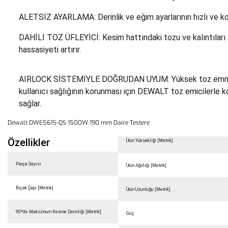
ALETSİZ AYARLAMA: Derinlik ve eğim ayarlarının hızlı ve k
DAHİLİ TOZ ÜFLEYİCİ: Kesim hattındaki tozu ve kalıntıları
hassasiyeti artırır.
AIRLOCK SİSTEMİYLE DOĞRUDAN UYUM: Yüksek toz emme v
kullanıcı sağlığının korunması için DEWALT toz emicilerle k
sağlar.
Dewalt DWE5615-QS 1500W 190 mm Daire Testere
Özellikler
Ürün Yüksekliği [Metrik]
Parça Sayısı
Ürün Ağırlığı [Metrik]
Bıçak Çapı [Metrik]
Ürün Uzunluğu [Metrik]
90º'de Maksimum Kesme Derinliği [Metrik]
Güç