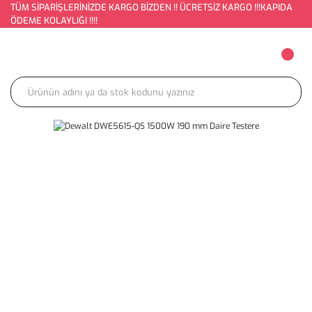
TÜM SİPARİŞLERİNİZDE KARGO BİZDEN !! ÜCRETSİZ KARGO !!!KAPIDA
ÖDEME KOLAYLIĞI !!!!