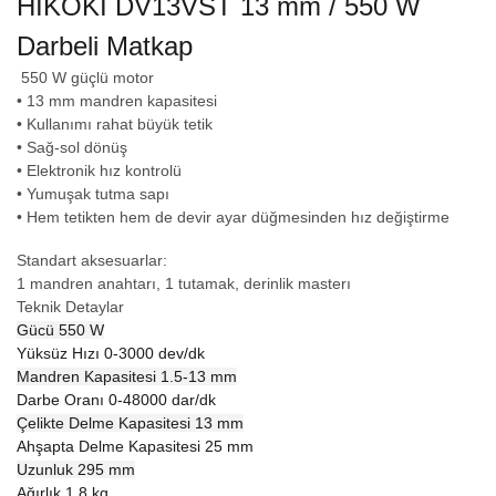
HİKOKI DV13VST 13 mm / 550 W
Darbeli Matkap
550 W güçlü motor
• 13 mm mandren kapasitesi
• Kullanımı rahat büyük tetik
• Sağ-sol dönüş
• Elektronik hız kontrolü
• Yumuşak tutma sapı
• Hem tetikten hem de devir ayar düğmesinden hız değiştirme
Standart aksesuarlar:
1 mandren anahtarı, 1 tutamak, derinlik masterı
Teknik Detaylar
Gücü
550 W
Yüksüz Hızı
0-3000 dev/dk
Mandren Kapasitesi
1.5-13 mm
Darbe Oranı
0-48000 dar/dk
Çelikte Delme Kapasitesi
13 mm
Ahşapta Delme Kapasitesi
25 mm
Uzunluk
295 mm
Ağırlık
1.8 kg