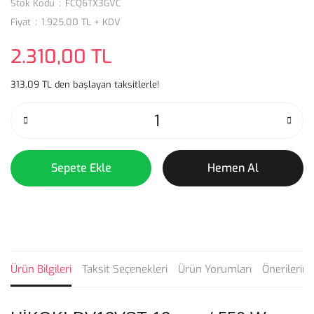
Stok Kodu
FCQ6TX3GVC
Fiyat
1.925,00 TL + KDV
2.310,00 TL
313,09 TL den başlayan taksitlerle!
Sepete Ekle
Hemen Al
Ürün Bilgileri
Taksit Seçenekleri
Ürün Yorumları
Önerilerini