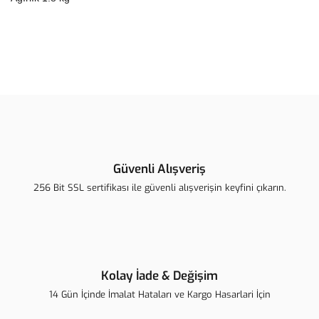
Bu ürünün fiyat bilgisi, resim, ürün açıklamalarında ve diğer
konularda yetersiz gördüğünüz noktaları öneri formunu kullanarak
Bu ürüne ilk yorumu siz yapın!
tarafımıza iletebilirsiniz.
Görüş ve önerileriniz için teşekkür ederiz.
Yorum Yaz
Ürün resmi kalitesiz, bozuk veya görüntülenemiyor.
Ürün açıklamasında eksik bilgiler bulunuyor.
Güvenli Alışveriş
Ürün bilgilerinde hatalar bulunuyor.
256 Bit SSL sertifikası ile güvenli alışverişin keyfini çıkarın.
Ürün fiyatı diğer sitelerden daha pahalı.
Bu ürüne benzer farklı alternatifler olmalı.
Kolay İade & Değişim
14 Gün İçinde İmalat Hataları ve Kargo Hasarlari İçin
Gönder