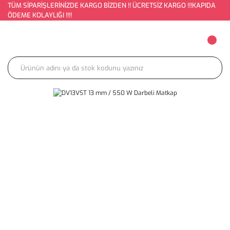
TÜM SİPARİŞLERİNİZDE KARGO BİZDEN !! ÜCRETSİZ KARGO !!!KAPIDA
ÖDEME KOLAYLIĞI !!!!