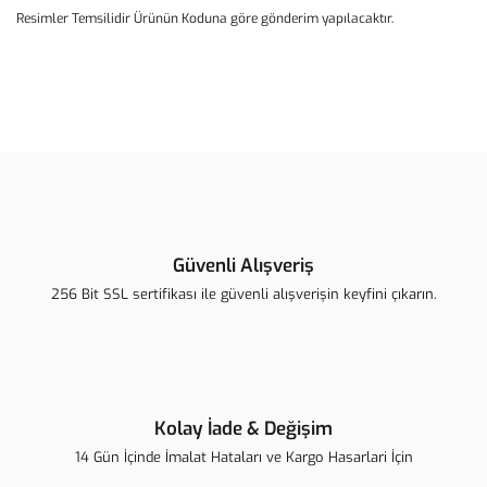
Resimler Temsilidir Ürünün Koduna göre gönderim yapılacaktır.
Bu ürünün fiyat bilgisi, resim, ürün açıklamalarında ve diğer
konularda yetersiz gördüğünüz noktaları öneri formunu kullanarak
Bu ürüne ilk yorumu siz yapın!
tarafımıza iletebilirsiniz.
Görüş ve önerileriniz için teşekkür ederiz.
Yorum Yaz
Ürün resmi kalitesiz, bozuk veya görüntülenemiyor.
Ürün açıklamasında eksik bilgiler bulunuyor.
Güvenli Alışveriş
Ürün bilgilerinde hatalar bulunuyor.
256 Bit SSL sertifikası ile güvenli alışverişin keyfini çıkarın.
Ürün fiyatı diğer sitelerden daha pahalı.
Bu ürüne benzer farklı alternatifler olmalı.
Kolay İade & Değişim
14 Gün İçinde İmalat Hataları ve Kargo Hasarlari İçin