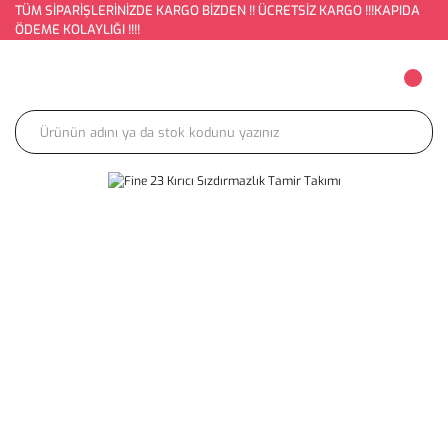
TÜM SİPARİŞLERİNİZDE KARGO BİZDEN !! ÜCRETSİZ KARGO !!!KAPIDA
ÖDEME KOLAYLIĞI !!!!