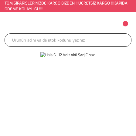
TÜM SİPARİŞLERİNİZDE KARGO BİZDEN !! ÜCRETSİZ KARGO !!!KAPIDA
ÖDEME KOLAYLIĞI !!!!