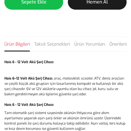
Sepete Ekle
Hemen Al
Ürün Bilgileri
Taksit Seçenekleri
Ürün Yorumları
Önerilerini
Hais 6 - 12 Volt Akü Şarj Cihazı
Hais 6–12 Volt Akü Şarj Cihazı
, araç, motosiklet, scooter, ATV, deniz araçları
ve çeşitli küçük akü grupları için tasarlanmış kompakt ve kullanışlı bir akü
şarj cihazıdır. 6V ve 12V akülerle uyumlu olan bu cihaz; jel, kuru, sulu ve
bakım gerektirmeyen akü tiplerini güvenle şarj eder.
Hais 6 - 12 Volt Akü Şarj Cihazı
Tam otomatik şarj sistemi sayesinde akünün ihtiyacına göre akım
ayarlaması yaparak aşırı şarjı önler ve akünün ömrünü uzatır. Üzerindeki
kontrol paneli ile şarj durumu kolayca takip edilebilir. Aşırı voltaj, ters kutup
ve kısa devre koruması ise güvenli kullanım sağlar.