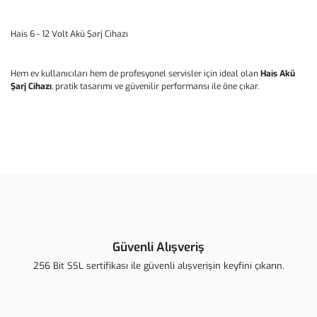
Hais 6 - 12 Volt Akü Şarj Cihazı
Hem ev kullanıcıları hem de profesyonel servisler için ideal olan
Hais Akü
Şarj Cihazı
, pratik tasarımı ve güvenilir performansı ile öne çıkar.
Bu ürünün fiyat bilgisi, resim, ürün açıklamalarında ve diğer
konularda yetersiz gördüğünüz noktaları öneri formunu kullanarak
Bu ürüne ilk yorumu siz yapın!
tarafımıza iletebilirsiniz.
Görüş ve önerileriniz için teşekkür ederiz.
Yorum Yaz
Ürün resmi kalitesiz, bozuk veya görüntülenemiyor.
Ürün açıklamasında eksik bilgiler bulunuyor.
Güvenli Alışveriş
Ürün bilgilerinde hatalar bulunuyor.
256 Bit SSL sertifikası ile güvenli alışverişin keyfini çıkarın.
Ürün fiyatı diğer sitelerden daha pahalı.
Bu ürüne benzer farklı alternatifler olmalı.