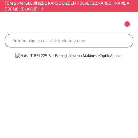
TÜM SİPARİŞLERİNİZDE KARGO BİZDEN !! ÜCRETSİZ KARGO !!!KAPIDA
ÖDEME KOLAYLIĞI !!!!