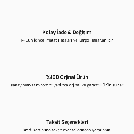
Ürün fiyatı diğer sitelerden daha pahalı.
Bu ürüne benzer farklı alternatifler olmalı.
Kolay İade & Değişim
14 Gün İçinde İmalat Hataları ve Kargo Hasarlari İçin
Gönder
%100 Orjinal Ürün
sanayimarketim.com.tr yanlızca orjinal ve garantili ürün sunar
Taksit Seçenekleri
Kredi Kartlarına taksit avantajlarından yararlanın.