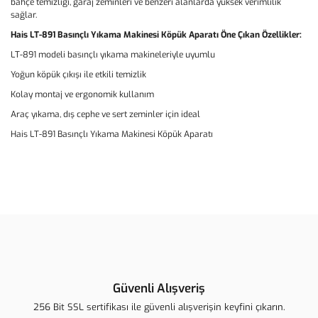
bahçe temizliği, garaj zeminleri ve benzeri alanlarda yüksek verimlilik
sağlar.
Hais LT-891 Basınçlı Yıkama Makinesi Köpük Aparatı Öne Çıkan Özellikler:
LT-891 modeli basınçlı yıkama makineleriyle uyumlu
Yoğun köpük çıkışı ile etkili temizlik
Kolay montaj ve ergonomik kullanım
Araç yıkama, dış cephe ve sert zeminler için ideal
Hais LT-891 Basınçlı Yıkama Makinesi Köpük Aparatı
Bu ürünün fiyat bilgisi, resim, ürün açıklamalarında ve diğer
konularda yetersiz gördüğünüz noktaları öneri formunu kullanarak
Bu ürüne ilk yorumu siz yapın!
tarafımıza iletebilirsiniz.
Görüş ve önerileriniz için teşekkür ederiz.
Yorum Yaz
Ürün resmi kalitesiz, bozuk veya görüntülenemiyor.
Ürün açıklamasında eksik bilgiler bulunuyor.
Güvenli Alışveriş
Ürün bilgilerinde hatalar bulunuyor.
256 Bit SSL sertifikası ile güvenli alışverişin keyfini çıkarın.