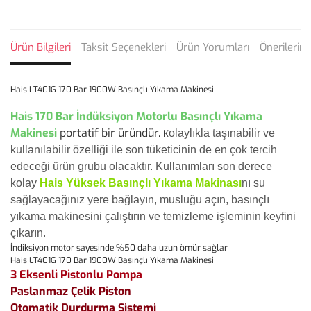
Ürün Bilgileri
Taksit Seçenekleri
Ürün Yorumları
Önerilerini
Hais LT401G 170 Bar 1900W Basınçlı Yıkama Makinesi
Hais 170 Bar İndüksiyon Motorlu Basınçlı Yıkama
Makinesi
portatif bir üründür.
olaylıkla taşınabilir ve
K
kullanılabilir özelliği ile son tüketicinin de en çok tercih
edeceği ürün grubu olacaktır.
Kullanımları son derece
kolay
Hais Yüksek Basınçlı Yıkama Makinası
nı su
sağlayacağınız yere bağlayın, musluğu açın, basınçlı
yıkama makinesini çalıştırın ve temizleme işleminin keyfini
çıkarın.
İndiksiyon motor sayesinde %50 daha uzun ömür sağlar
Hais LT401G 170 Bar 1900W Basınçlı Yıkama Makinesi
3 Eksenli Pistonlu Pompa
Paslanmaz Çelik Piston
Otomatik Durdurma Sistemi