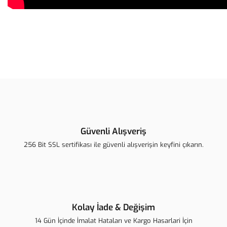
Bu ürünün fiyat bilgisi, resim, ürün açıklamalarında ve diğer
konularda yetersiz gördüğünüz noktaları öneri formunu kullanarak
Bu ürüne ilk yorumu siz yapın!
tarafımıza iletebilirsiniz.
Görüş ve önerileriniz için teşekkür ederiz.
Yorum Yaz
Ürün resmi kalitesiz, bozuk veya görüntülenemiyor.
Ürün açıklamasında eksik bilgiler bulunuyor.
Güvenli Alışveriş
Ürün bilgilerinde hatalar bulunuyor.
256 Bit SSL sertifikası ile güvenli alışverişin keyfini çıkarın.
Ürün fiyatı diğer sitelerden daha pahalı.
Bu ürüne benzer farklı alternatifler olmalı.
Kolay İade & Değişim
14 Gün İçinde İmalat Hataları ve Kargo Hasarlari İçin