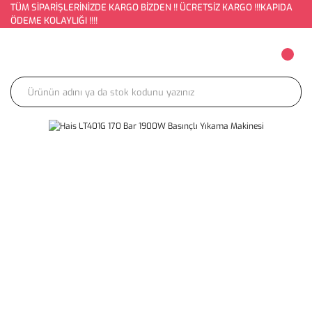
TÜM SİPARİŞLERİNİZDE KARGO BİZDEN !! ÜCRETSİZ KARGO !!!KAPIDA
ÖDEME KOLAYLIĞI !!!!