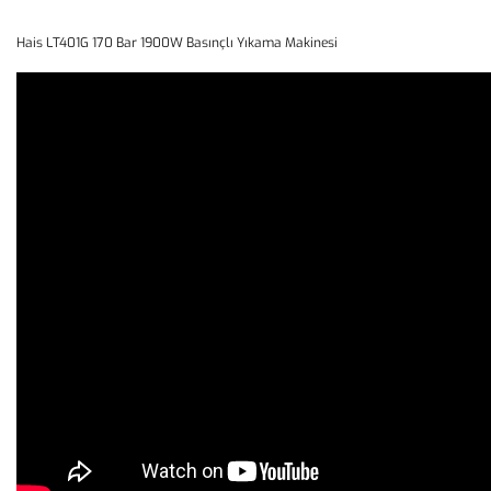
Hais LT401G 170 Bar 1900W Basınçlı Yıkama Makinesi