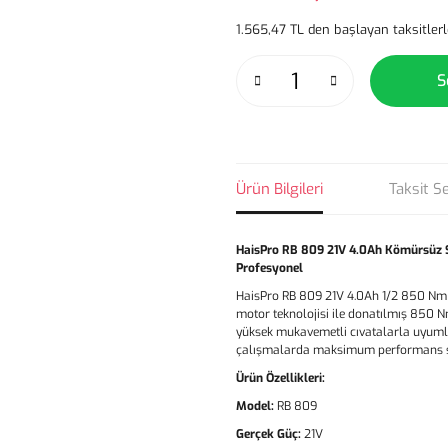
1.565,47 TL den başlayan taksitlerl
S
Ürün Bilgileri
Taksit S
HaisPro RB 809 21V 4.0Ah Kömürsüz S
Profesyonel
HaisPro RB 809 21V 4.0Ah 1/2 850 Nm 
motor teknolojisi ile donatılmış 850 N
yüksek mukavemetli cıvatalarla uyumlu 
çalışmalarda maksimum performans s
Ürün Özellikleri:
Model:
RB 809
Gerçek Güç:
21V