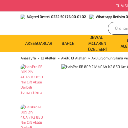
TÜM Sİ
Müşteri Destek 0332 501 76 00-01-02
Whatsapp İletişim 
DEWALT
AKSESUARLAR
BAHÇE
MCLAREN
ALE
ÖZEL SERI
Anasayfa
El Aletleri
Akülü El Aletleri
Akülü Somun Sıkma ve