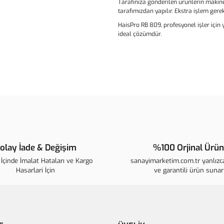
Tarafınıza gönderilen ürünlerin makine,
tarafımızdan yapılır. Ekstra işlem gere
HaisPro RB 809, profesyonel işler için
ideal çözümdür.
Bu ürünün fiyat bilgisi, resim, ür
noktaları öneri formunu kullanarak t
B
Görüş ve önerileriniz için teşekkür 
Ürün resmi kalitesiz, bozuk veya 
Ürün açıklamasında eksik bilgiler
olay İade & Değişim
%100 Orjinal Ürün
Ürün bilgilerinde hatalar bulunuyo
İçinde İmalat Hataları ve Kargo
sanayimarketim.com.tr yanlızca
Ürün fiyatı diğer sitelerden daha p
Hasarlari İçin
ve garantili ürün sunar
Bu ürüne benzer farklı alternatifle