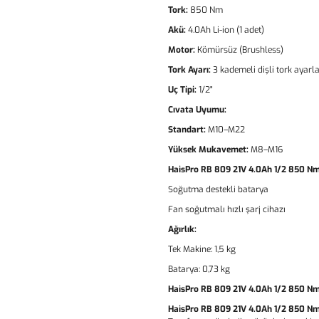
Tork:
850 Nm
Akü:
4.0Ah Li-ion (1 adet)
Motor:
Kömürsüz (Brushless)
Tork Ayarı:
3 kademeli dişli tork ayarla
Uç Tipi:
1/2"
Cıvata Uyumu:
Standart:
M10–M22
Yüksek Mukavemet:
M8–M16
HaisPro RB 809 21V 4.0Ah 1/2 850 Nm
Soğutma destekli batarya
Fan soğutmalı hızlı şarj cihazı
Ağırlık:
Tek Makine: 1,5 kg
Batarya: 0,73 kg
HaisPro RB 809 21V 4.0Ah 1/2 850 Nm
HaisPro RB 809 21V 4.0Ah 1/2 850 Nm 