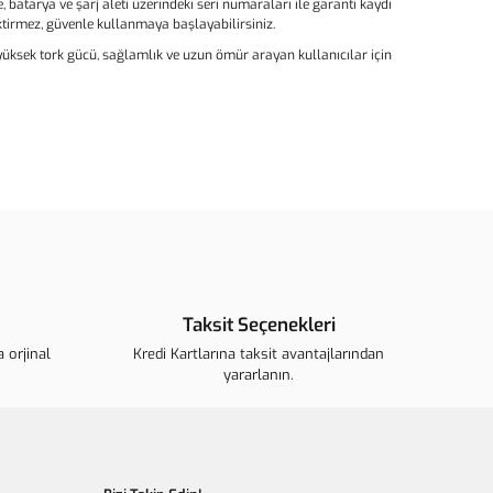
 batarya ve şarj aleti üzerindeki seri numaraları ile garanti kaydı
ktirmez, güvenle kullanmaya başlayabilirsiniz.
 yüksek tork gücü, sağlamlık ve uzun ömür arayan kullanıcılar için
ün açıklamalarında ve diğer konularda yetersiz gördüğünüz
arafımıza iletebilirsiniz.
u ürüne ilk yorumu siz yapın!
ederiz.
görüntülenemiyor.
Yorum Yaz
 bulunuyor.
Taksit Seçenekleri
r.
 orjinal
ahalı.
Kredi Kartlarına taksit avantajlarından
yararlanın.
r olmalı.