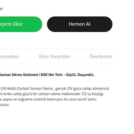
e!
epete Ekle
Hemen Al
eçenekleri
Ürün Yorumları
Önerileriniz
omun Sıkma Makinesi | 850 Nm Tork – Güçlü, Dayanıklı,
Çift Akülü Darbeli Somun Sıkma , gerçek 21V güce sahip, kömürsüz
m torka sahip güçlü bir somun sıkma makinesidir. 1/2 uç başlığı,
yapısı ve soğutma sistemli bataryası ile uzun süreli zorlu
unar.