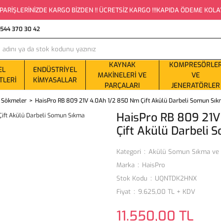
PARİŞLERİNİZDE KARGO BİZDEN !! ÜCRETSİZ KARGO !!!KAPIDA ÖDEME KOLAYLI
0544 370 30 42
KAYNAK
KOMPRESÖRLE
EL
ENDÜSTRIYEL
MAKINELERI VE
VE
TLERI
KIMYASALLAR
PARÇALARI
JENERATÖRLER
 Sökmeler
HaisPro RB 809 21V 4.0Ah 1/2 850 Nm Çift Akülü Darbeli Somun Sı
HaisPro RB 809 21
Çift Akülü Darbeli
Kategori
Akülü Somun Sıkma ve
Marka
HaisPro
Stok Kodu
UQNTDK2HNX
Fiyat
9.625,00 TL + KDV
11.550,00 TL