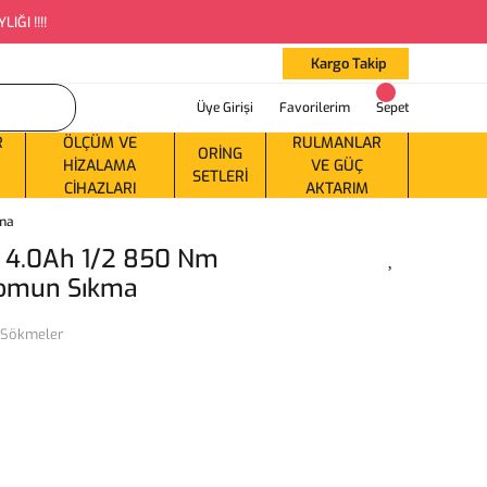
ĞI !!!!
Kargo Takip
Üye Girişi
Favorilerim
Sepet
R
ÖLÇÜM VE
RULMANLAR
ORING
HIZALAMA
VE GÜÇ
SETLERI
CIHAZLARI
AKTARIM
kma
V 4.0Ah 1/2 850 Nm
 Somun Sıkma
 Sökmeler