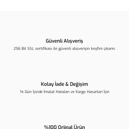
konularda yetersiz gördüğünüz noktaları öneri formunu kullanarak
Bu ürüne ilk yorumu siz yapın!
tarafımıza iletebilirsiniz.
Görüş ve önerileriniz için teşekkür ederiz.
Yorum Yaz
Ürün resmi kalitesiz, bozuk veya görüntülenemiyor.
Ürün açıklamasında eksik bilgiler bulunuyor.
Güvenli Alışveriş
Ürün bilgilerinde hatalar bulunuyor.
256 Bit SSL sertifikası ile güvenli alışverişin keyfini çıkarın.
Ürün fiyatı diğer sitelerden daha pahalı.
Bu ürüne benzer farklı alternatifler olmalı.
Kolay İade & Değişim
14 Gün İçinde İmalat Hataları ve Kargo Hasarlari İçin
Gönder
%100 Orjinal Ürün