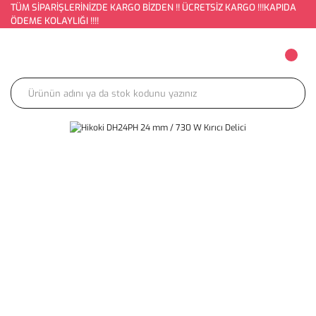
TÜM SİPARİŞLERİNİZDE KARGO BİZDEN !! ÜCRETSİZ KARGO !!!KAPIDA
ÖDEME KOLAYLIĞI !!!!