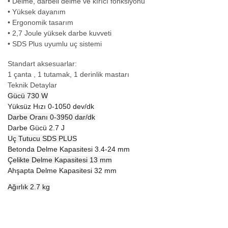
• Delme, darbeli delme ve kırıcı fonksiyonu
• Yüksek dayanım
• Ergonomik tasarım
• 2,7 Joule yüksek darbe kuvveti
• SDS Plus uyumlu uç sistemi
Standart aksesuarlar:
1 çanta , 1 tutamak, 1 derinlik mastarı
Teknik Detaylar
Gücü
730 W
Yüksüz Hızı
0-1050 dev/dk
Darbe Oranı
0-3950 dar/dk
Darbe Gücü
2.7 J
Uç Tutucu
SDS PLUS
Betonda Delme Kapasitesi
3.4-24 mm
Çelikte Delme Kapasitesi
13 mm
Ahşapta Delme Kapasitesi
32 mm
Ağırlık
2.7 kg
Bu ürünün fiyat bilgisi, resim, ürün açıklamalarında ve diğer