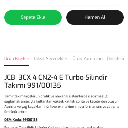
Sepete Ekle
Hemen Al
Ürün Bilgileri
Taksit Seçenekleri
Ürün Yorumları
Önerilerini
JCB 3CX 4 CN2-4 E Turbo Silindir
Takımı 991/00135
Tamir takım keçeleri, hidrolik ve mekanik sistemlerde sızdırmazlığı
sağlamak amacıyla kullanılan yüksek kaliteli conta ve keçelerden oluşur.
Aşınma ve yağ kaçaklarını önleyerek makinenin performansını ve çalışma
ömrünü artırır.
OEM Kodu:
99100135
Resimler Temsilidir Ürünün Koduna göre gönderim yapılacaktır.