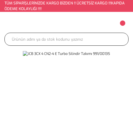
TÜM SİPARİŞLERİNİZDE KARGO BİZDEN !! ÜCRETSİZ KARGO !!!KAPIDA
ÖDEME KOLAYLIĞI !!!!