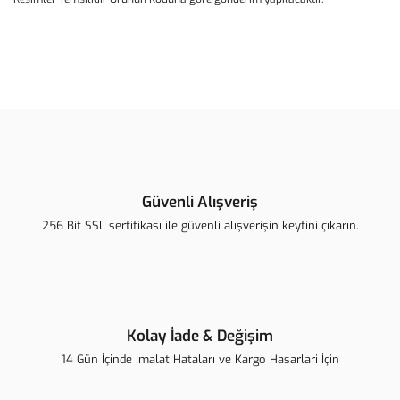
Bu ürünün fiyat bilgisi, resim, ürün açıklamalarında ve diğer
konularda yetersiz gördüğünüz noktaları öneri formunu kullanarak
Bu ürüne ilk yorumu siz yapın!
tarafımıza iletebilirsiniz.
Görüş ve önerileriniz için teşekkür ederiz.
Yorum Yaz
Ürün resmi kalitesiz, bozuk veya görüntülenemiyor.
Ürün açıklamasında eksik bilgiler bulunuyor.
Güvenli Alışveriş
Ürün bilgilerinde hatalar bulunuyor.
256 Bit SSL sertifikası ile güvenli alışverişin keyfini çıkarın.
Ürün fiyatı diğer sitelerden daha pahalı.
Bu ürüne benzer farklı alternatifler olmalı.
Kolay İade & Değişim
14 Gün İçinde İmalat Hataları ve Kargo Hasarlari İçin
Gönder