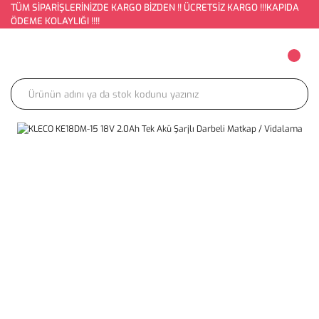
TÜM SİPARİŞLERİNİZDE KARGO BİZDEN !! ÜCRETSİZ KARGO !!!KAPIDA
ÖDEME KOLAYLIĞI !!!!