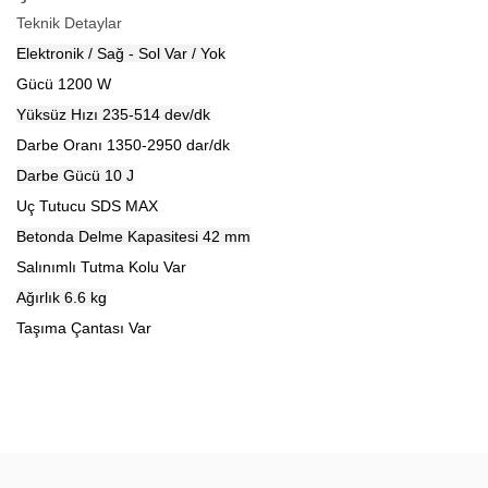
Teknik Detaylar
Elektronik / Sağ - Sol
Var / Yok
Gücü
1200 W
Yüksüz Hızı
235-514 dev/dk
Darbe Oranı
1350-2950 dar/dk
Darbe Gücü
10 J
Uç Tutucu
SDS MAX
Betonda Delme Kapasitesi
42 mm
Salınımlı Tutma Kolu
Var
Ağırlık
6.6 kg
Taşıma Çantası
Var
Bu ürünün fiyat bilgisi, resim, ürün açıklamalarında ve diğer
konularda yetersiz gördüğünüz noktaları öneri formunu kullanarak
Bu ürüne ilk yorumu siz yapın!
tarafımıza iletebilirsiniz.
Görüş ve önerileriniz için teşekkür ederiz.