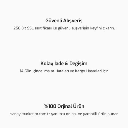
Yorum Yaz
Ürün resmi kalitesiz, bozuk veya görüntülenemiyor.
Ürün açıklamasında eksik bilgiler bulunuyor.
Güvenli Alışveriş
Ürün bilgilerinde hatalar bulunuyor.
256 Bit SSL sertifikası ile güvenli alışverişin keyfini çıkarın.
Ürün fiyatı diğer sitelerden daha pahalı.
Bu ürüne benzer farklı alternatifler olmalı.
Kolay İade & Değişim
14 Gün İçinde İmalat Hataları ve Kargo Hasarlari İçin
Gönder
%100 Orjinal Ürün
sanayimarketim.com.tr yanlızca orjinal ve garantili ürün sunar