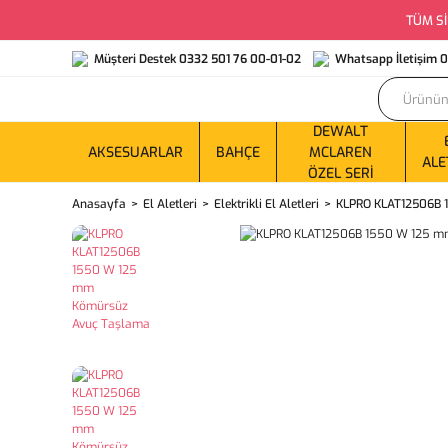
TÜM Sİ
Müşteri Destek 0332 501 76 00-01-02
Whatsapp İletişim 
DEWALT
AKSESUARLAR
BAHÇE
MCLAREN
ALE
ÖZEL SERI
Anasayfa
El Aletleri
Elektrikli El Aletleri
KLPRO KLAT12506B 