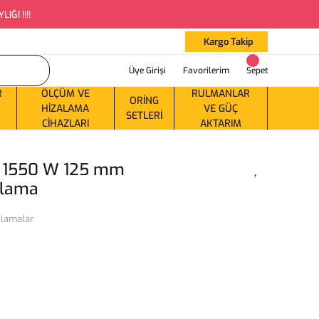
ĞI !!!!
Kargo Takip
Üye Girişi
Favorilerim
Sepet
R
ÖLÇÜM VE
RULMANLAR
ORING
HIZALAMA
VE GÜÇ
SETLERI
CIHAZLARI
AKTARIM
 1550 W 125 mm
şlama
şlamalar