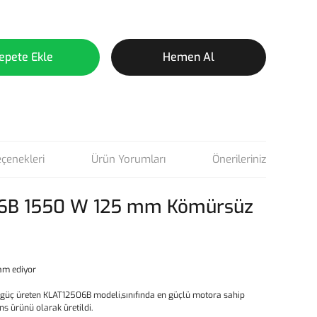
epete Ekle
Hemen Al
eçenekleri
Ürün Yorumları
Önerileriniz
6B 1550 W 125 mm Kömürsüz
am ediyor
üç üreten KLAT12506B modeli,sınıfında en güçlü motora sahip
ns ürünü olarak üretildi.