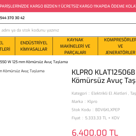
PARİŞLERİNİZDE KARGO BİZDEN !! ÜCRETSİZ KARGO !!!KAPIDA ÖDEME KOLAYLI
0544 370 30 42
KAYNAK
KOMPRESÖRLE
EL
ENDÜSTRIYEL
MAKINELERI VE
VE
TLERI
KIMYASALLAR
PARÇALARI
JENERATÖRLER
1550 W 125 mm Kömürsüz Avuç Taşlama
KLPRO KLAT12506B
Kömürsüz Avuç Ta
Kategori
Elektrikli El Aletleri
,
Ta
Marka
Klpro
Stok Kodu
BDV6KLXPEP
Fiyat
5.333,33 TL + KDV
6.400,00 TL