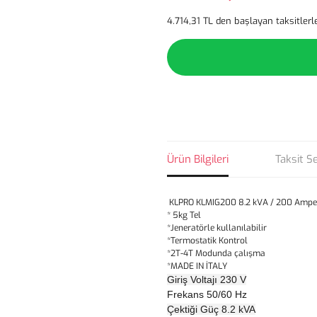
4.714,31 TL den başlayan taksitlerl
Ürün Bilgileri
Taksit S
KLPRO KLMIG200 8.2 kVA / 200 Amper
* 5kg Tel
*Jeneratörle kullanılabilir
*Termostatik Kontrol
*2T-4T Modunda çalışma
*MADE IN İTALY
Giriş Voltajı
230 V
Frekans
50/60 Hz
Çektiği Güç
8.2 kVA