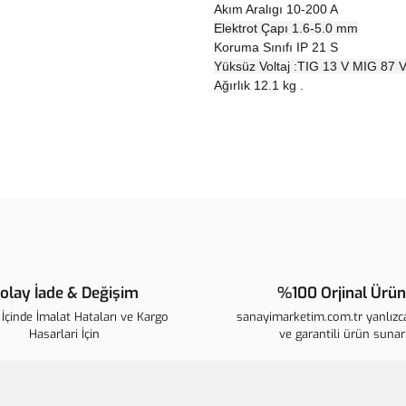
Akım Aralıgı
10-200 A
Elektrot Çapı
1.6-5.0 mm
Koruma Sınıfı
IP 21 S
Yüksüz Voltaj :
TIG 13 V
MIG 87 
Ağırlık
12.1 kg .
Bu ürünün fiyat bilgisi, resim, ür
noktaları öneri formunu kullanarak t
B
Görüş ve önerileriniz için teşekkür 
Ürün resmi kalitesiz, bozuk veya 
Ürün açıklamasında eksik bilgiler
olay İade & Değişim
%100 Orjinal Ürün
Ürün bilgilerinde hatalar bulunuyo
İçinde İmalat Hataları ve Kargo
sanayimarketim.com.tr yanlızca
Ürün fiyatı diğer sitelerden daha p
Hasarlari İçin
ve garantili ürün sunar
Bu ürüne benzer farklı alternatifle