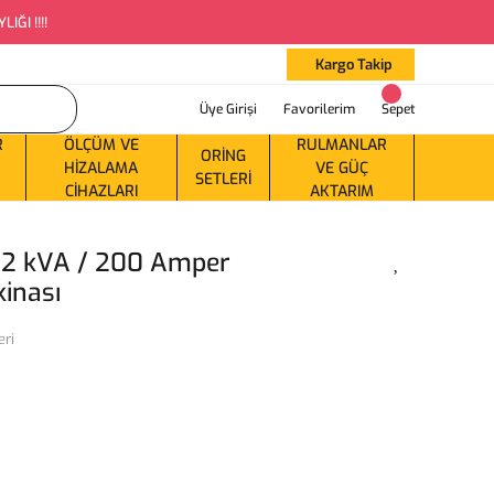
ĞI !!!!
Kargo Takip
Üye Girişi
Favorilerim
Sepet
R
ÖLÇÜM VE
RULMANLAR
ORING
HIZALAMA
VE GÜÇ
SETLERI
CIHAZLARI
AKTARIM
2 kVA / 200 Amper
inası
eri