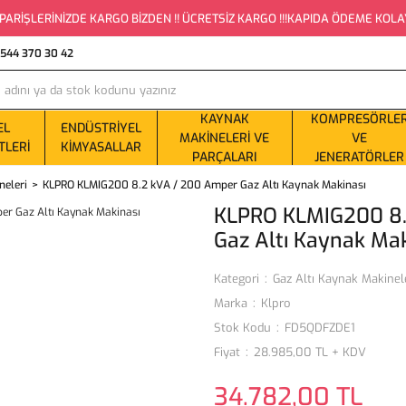
PARİŞLERİNİZDE KARGO BİZDEN !! ÜCRETSİZ KARGO !!!KAPIDA ÖDEME KOLAYLI
0544 370 30 42
KAYNAK
KOMPRESÖRLE
EL
ENDÜSTRIYEL
MAKINELERI VE
VE
TLERI
KIMYASALLAR
PARÇALARI
JENERATÖRLER
neleri
KLPRO KLMIG200 8.2 kVA / 200 Amper Gaz Altı Kaynak Makinası
KLPRO KLMIG200 8.
Gaz Altı Kaynak Mak
Kategori
Gaz Altı Kaynak Makinel
Marka
Klpro
Stok Kodu
FD5QDFZDE1
Fiyat
28.985,00 TL + KDV
34.782,00 TL