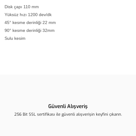
Disk çapı 110 mm
Yüksüz hızı 1200 dev/dk
45° kesme derinliği 22 mm
90° kesme derinliği 32mm
Sulu kesim
Bu ürünün fiyat bilgisi, resim, ürün açıklamalarında ve diğer
konularda yetersiz gördüğünüz noktaları öneri formunu kullanarak
Bu ürüne ilk yorumu siz yapın!
tarafımıza iletebilirsiniz.
Görüş ve önerileriniz için teşekkür ederiz.
Yorum Yaz
Ürün resmi kalitesiz, bozuk veya görüntülenemiyor.
Ürün açıklamasında eksik bilgiler bulunuyor.
Güvenli Alışveriş
Ürün bilgilerinde hatalar bulunuyor.
256 Bit SSL sertifikası ile güvenli alışverişin keyfini çıkarın.
Ürün fiyatı diğer sitelerden daha pahalı.
Bu ürüne benzer farklı alternatifler olmalı.