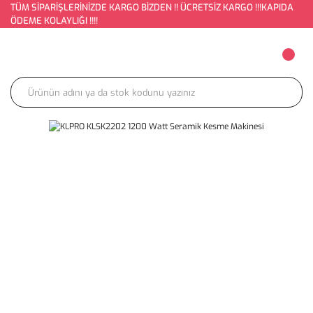
TÜM SİPARİŞLERİNİZDE KARGO BİZDEN !! ÜCRETSİZ KARGO !!!KAPIDA
ÖDEME KOLAYLIĞI !!!!