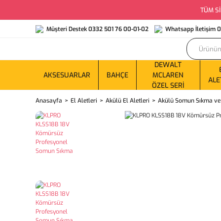
TÜM Sİ
Müşteri Destek 0332 501 76 00-01-02
Whatsapp İletişim 
DEWALT
AKSESUARLAR
BAHÇE
MCLAREN
ALE
ÖZEL SERI
Anasayfa
El Aletleri
Akülü El Aletleri
Akülü Somun Sıkma ve