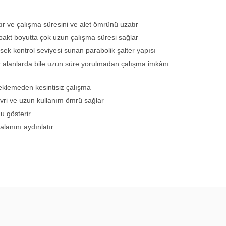
r ve çalışma süresini ve alet ömrünü uzatır
pakt boyutta çok uzun çalışma süresi sağlar
ek kontrol seviyesi sunan parabolik şalter yapısı
r alanlarda bile uzun süre yorulmadan çalışma imkânı
beklemeden kesintisiz çalışma
evri ve uzun kullanım ömrü sağlar
u gösterir
lanını aydınlatır
ün açıklamalarında ve diğer konularda yetersiz gördüğünüz
arafımıza iletebilirsiniz.
u ürüne ilk yorumu siz yapın!
ederiz.
görüntülenemiyor.
Yorum Yaz
 bulunuyor.