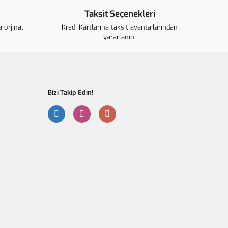
Taksit Seçenekleri
r.
 orjinal
ahalı.
Kredi Kartlarına taksit avantajlarından
yararlanın.
r olmalı.
Bizi Takip Edin!
Gönder