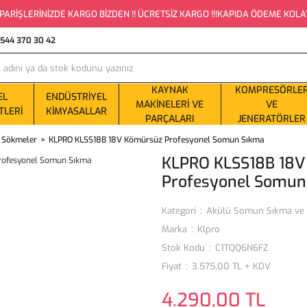
PARİŞLERİNİZDE KARGO BİZDEN !! ÜCRETSİZ KARGO !!!KAPIDA ÖDEME KOLAYLI
0544 370 30 42
KAYNAK
KOMPRESÖRLE
EL
ENDÜSTRIYEL
MAKINELERI VE
VE
TLERI
KIMYASALLAR
PARÇALARI
JENERATÖRLER
 Sökmeler
KLPRO KLSS18B 18V Kömürsüz Profesyonel Somun Sıkma
KLPRO KLSS18B 18
Profesyonel Somun
Kategori
Akülü Somun Sıkma ve
Marka
Klpro
Stok Kodu
C1TQQ6N6FZ
Fiyat
3.575,00 TL + KDV
4.290,00 TL