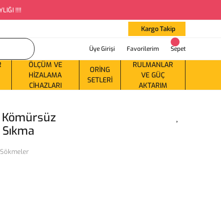
ĞI !!!!
Kargo Takip
Üye Girişi
Favorilerim
Sepet
R
ÖLÇÜM VE
RULMANLAR
ORING
HIZALAMA
VE GÜÇ
SETLERI
CIHAZLARI
AKTARIM
V Kömürsüz
 Sıkma
 Sökmeler