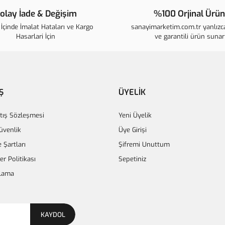
olay İade & Değişim
%100 Orjinal Ürün
Ürün bilgilerinde hatalar bulunuyo
İçinde İmalat Hataları ve Kargo
sanayimarketim.com.tr yanlızca
Ürün fiyatı diğer sitelerden daha p
Hasarlari İçin
ve garantili ürün sunar
Bu ürüne benzer farklı alternatifle
Ş
ÜYELİK
tış Sözleşmesi
Yeni Üyelik
Güvenlik
Üye Girişi
e Şartları
Şifremi Unuttum
ler Politikası
Sepetiniz
lama
KAYDOL