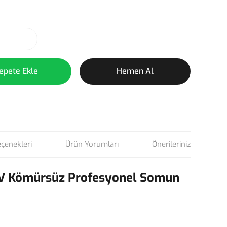
epete Ekle
Hemen Al
eçenekleri
Ürün Yorumları
Önerileriniz
V Kömürsüz Profesyonel Somun