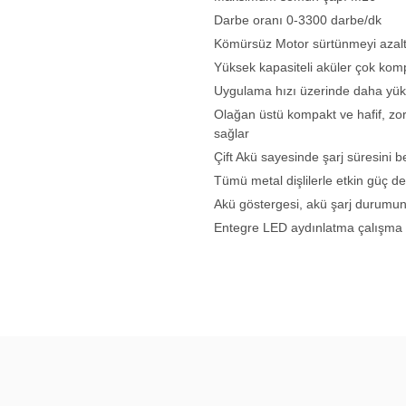
Darbe oranı 0-3300 darbe/dk
Kömürsüz Motor sürtünmeyi azaltı
Yüksek kapasiteli aküler çok kom
Uygulama hızı üzerinde daha yüks
Olağan üstü kompakt ve hafif, zo
sağlar
Çift Akü sayesinde şarj süresini 
Tümü metal dişlilerle etkin güç d
Akü göstergesi, akü şarj durumun
Entegre LED aydınlatma çalışma a
Bu ürünün fiyat bilgisi, resim, ür
noktaları öneri formunu kullanarak t
B
Görüş ve önerileriniz için teşekkür 
Ürün resmi kalitesiz, bozuk veya 
Ürün açıklamasında eksik bilgiler