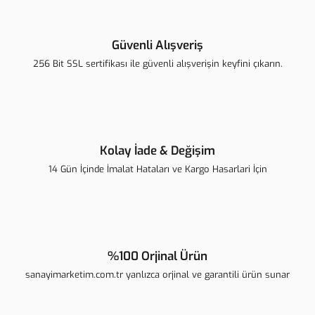
Yorum Yaz
Ürün resmi kalitesiz, bozuk veya görüntülenemiyor.
Ürün açıklamasında eksik bilgiler bulunuyor.
Güvenli Alışveriş
Ürün bilgilerinde hatalar bulunuyor.
256 Bit SSL sertifikası ile güvenli alışverişin keyfini çıkarın.
Ürün fiyatı diğer sitelerden daha pahalı.
Bu ürüne benzer farklı alternatifler olmalı.
Kolay İade & Değişim
14 Gün İçinde İmalat Hataları ve Kargo Hasarlari İçin
Gönder
%100 Orjinal Ürün
sanayimarketim.com.tr yanlızca orjinal ve garantili ürün sunar