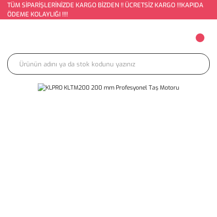
TÜM SİPARİŞLERİNİZDE KARGO BİZDEN !! ÜCRETSİZ KARGO !!!KAPIDA
ÖDEME KOLAYLIĞI !!!!