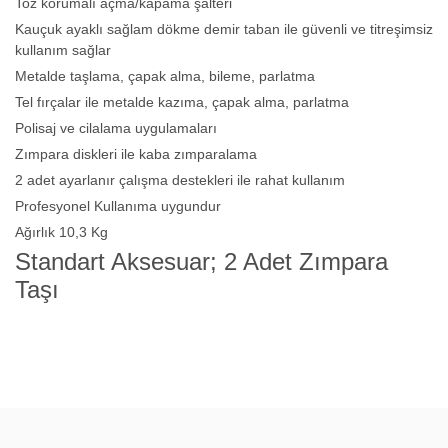
Toz korumalı açma/kapama şalteri
Kauçuk ayaklı sağlam dökme demir taban ile güvenli ve titreşimsiz
kullanım sağlar
Metalde taşlama, çapak alma, bileme, parlatma
Tel fırçalar ile metalde kazıma, çapak alma, parlatma
Polisaj ve cilalama uygulamaları
Zımpara diskleri ile kaba zımparalama
2 adet ayarlanır çalışma destekleri ile rahat kullanım
Profesyonel Kullanıma uygundur
Ağırlık 10,3 Kg
Standart Aksesuar; 2 Adet Zımpara
Taşı
Bu ürünün fiyat bilgisi, resim, ürün açıklamalarında ve diğer
konularda yetersiz gördüğünüz noktaları öneri formunu kullanarak
Bu ürüne ilk yorumu siz yapın!
tarafımıza iletebilirsiniz.
Görüş ve önerileriniz için teşekkür ederiz.