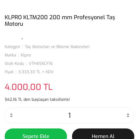
KLPRO KLTM200 200 mm Profesyonel Taş
Motoru
Kategori
Taş Motorları ve Bileme Makineleri
Marka
Klpro
Stok Kodu
VTHX5XCF16
Fiyat
3.333,33 TL + KDV
4.000,00 TL
542,16 TL den başlayan taksitlerle!
Sepete Ekle
Hemen Al