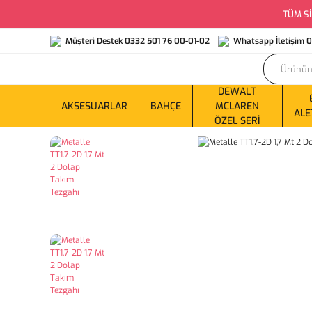
TÜM Sİ
Müşteri Destek 0332 501 76 00-01-02
Whatsapp İletişim 
DEWALT
AKSESUARLAR
BAHÇE
MCLAREN
ALE
ÖZEL SERI