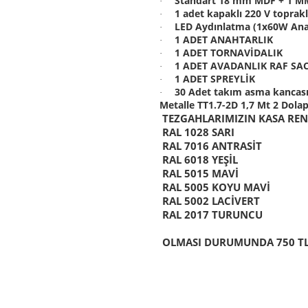
Standart 18 mm MDF + 1 
·
1 adet kapaklı 220 V topraklı
·
LED Aydınlatma (1x60W Ana
·
1 ADET ANAHTARLIK
·
1 ADET TORNAVİDALIK
·
1 ADET AVADANLIK RAF SAC
·
1 ADET SPREYLİK
·
30
Adet takım asma kancası
·
Metalle TT1.7-2D 1,7 Mt 2 Dola
TEZGAHLARIMIZIN KASA RENKL
RAL 1028 SARI
RAL 7016 ANTRASİT
RAL 6018 YEŞİL
RAL 5015 MAVİ
RAL 5005 KOYU MAVİ
RAL 5002 LACİVERT
RAL 2017 TURUNCU
OLMASI DURUMUNDA 750 TL 