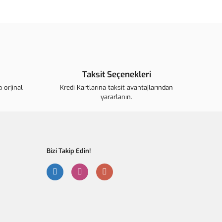
ün açıklamalarında ve diğer konularda yetersiz gördüğünüz
arafımıza iletebilirsiniz.
u ürüne ilk yorumu siz yapın!
ederiz.
görüntülenemiyor.
Yorum Yaz
 bulunuyor.
Taksit Seçenekleri
r.
 orjinal
ahalı.
Kredi Kartlarına taksit avantajlarından
yararlanın.
r olmalı.
Bizi Takip Edin!
Gönder