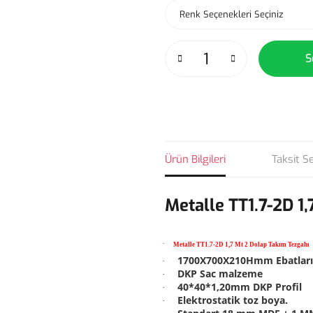
S
Ürün Bilgileri
Taksit S
Metalle TT1.7-2D 1
·
Metalle TT1.7-2D 1,7 Mt 2 Dolap Takım Tezgahı
1700X700X210Hmm Ebatları
·
DKP Sac malzeme
·
40*40*1,20mm DKP Profil
·
Elektrostatik toz boya.
·