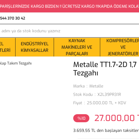
PARİŞLERİNİZDE KARGO BİZDEN !! ÜCRETSİZ KARGO !!!KAPIDA ÖDEME KOLAYLI
0544 370 30 42
KAYNAK
KOMPRESÖRLE
EL
ENDÜSTRIYEL
MAKINELERI VE
VE
TLERI
KIMYASALLAR
PARÇALARI
JENERATÖRLER
Metalle TT1.7-2D 1,
Tezgahı
Marka
Metalle
Stok Kodu
X2L39PR31R
Fiyat
25.000,00 TL + KDV
27.000,00 
%10
3.659,55 TL den başlayan taksitler