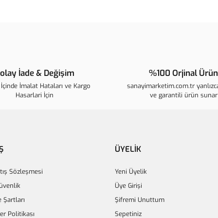
Bu ürünün fiyat bilgisi, resim, ür
noktaları öneri formunu kullanarak t
B
Görüş ve önerileriniz için teşekkür 
Ürün resmi kalitesiz, bozuk veya 
Ürün açıklamasında eksik bilgiler
olay İade & Değişim
%100 Orjinal Ürün
Ürün bilgilerinde hatalar bulunuyo
İçinde İmalat Hataları ve Kargo
sanayimarketim.com.tr yanlızca
Ürün fiyatı diğer sitelerden daha p
Hasarlari İçin
ve garantili ürün sunar
Bu ürüne benzer farklı alternatifle
Ş
ÜYELİK
tış Sözleşmesi
Yeni Üyelik
Güvenlik
Üye Girişi
e Şartları
Şifremi Unuttum
ler Politikası
Sepetiniz