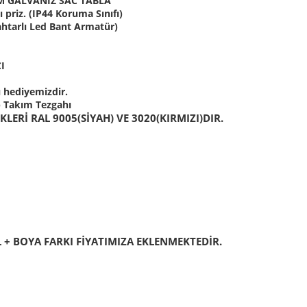
MM GALVANİZ SAC TABLA
 priz. (IP44 Koruma Sınıfı)
htarlı Led Bant Armatür)
I
 hediyemizdir.
p Takım Tezgahı
ERİ RAL 9005(SİYAH) VE 3020(KIRMIZI)DIR.
+ BOYA FARKI FİYATIMIZA EKLENMEKTEDİR.