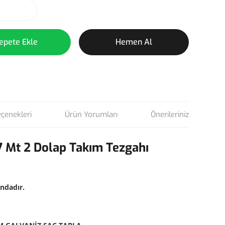
epete Ekle
Hemen Al
eçenekleri
Ürün Yorumları
Önerileriniz
,7 Mt 2 Dolap Takım Tezgahı
ndadır.