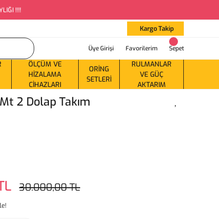
ĞI !!!!
Kargo Takip
Üye Girişi
Favorilerim
Sepet
R
ÖLÇÜM VE
RULMANLAR
ORING
HIZALAMA
VE GÜÇ
SETLERI
CIHAZLARI
AKTARIM
7 Mt 2 Dolap Takım
TL
30.000,00 TL
le!