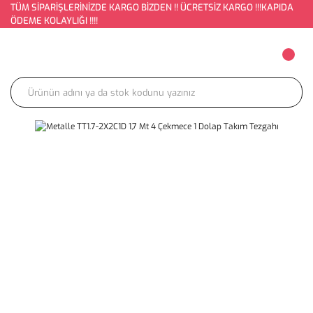
TÜM SİPARİŞLERİNİZDE KARGO BİZDEN !! ÜCRETSİZ KARGO !!!KAPIDA
ÖDEME KOLAYLIĞI !!!!