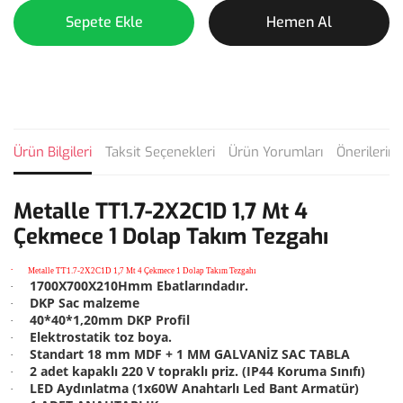
Sepete Ekle
Hemen Al
Ürün Bilgileri
Taksit Seçenekleri
Ürün Yorumları
Önerilerini
Metalle TT1.7-2X2C1D 1,7 Mt 4
Çekmece 1 Dolap Takım Tezgahı
·
Metalle TT1.7-2X2C1D 1,7 Mt 4 Çekmece 1 Dolap Takım Tezgahı
17
00X700X210Hmm Ebatlarındadır.
·
DKP Sac malzeme
·
40*40*1,20mm DKP Profil
·
Elektrostatik toz boya.
·
Standart 18 mm MDF + 1 MM GALVANİZ SAC TABLA
·
2 adet kapaklı 220 V topraklı priz. (IP44 Koruma Sınıfı)
·
LED Aydınlatma (1x60W Anahtarlı Led Bant Armatür)
·