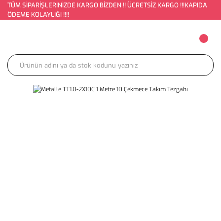
TÜM SİPARİŞLERİNİZDE KARGO BİZDEN !! ÜCRETSİZ KARGO !!!KAPIDA
ÖDEME KOLAYLIĞI !!!!