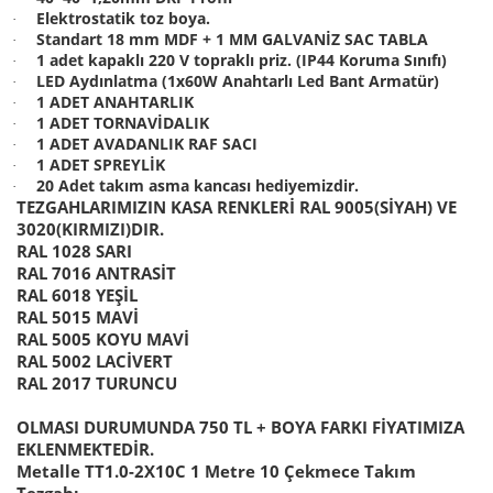
Elektrostatik toz boya.
·
Standart 18 mm MDF + 1 MM GALVANİZ SAC TABLA
·
1 adet kapaklı 220 V topraklı priz. (IP44 Koruma Sınıfı)
·
LED Aydınlatma (1x60W Anahtarlı Led Bant Armatür)
·
1 ADET ANAHTARLIK
·
1 ADET TORNAVİDALIK
·
1 ADET AVADANLIK RAF SACI
·
1 ADET SPREYLİK
·
20 Adet takım asma kancası hediyemizdir.
·
TEZGAHLARIMIZIN KASA RENKLERİ RAL 9005(SİYAH) VE
3020(KIRMIZI)DIR.
RAL 1028 SARI
RAL 7016 ANTRASİT
RAL 6018 YEŞİL
RAL 5015 MAVİ
RAL 5005 KOYU MAVİ
RAL 5002 LACİVERT
RAL 2017 TURUNCU
OLMASI DURUMUNDA 750 TL + BOYA FARKI FİYATIMIZA
EKLENMEKTEDİR.
Metalle TT1.0-2X10C 1 Metre 10 Çekmece Takım