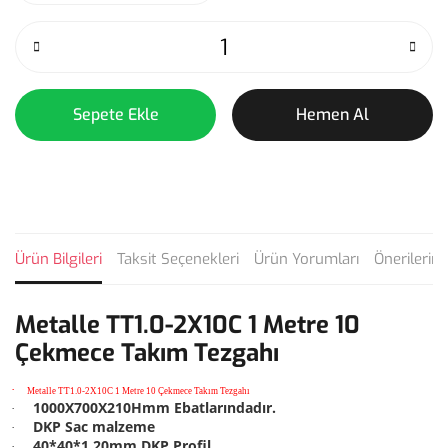
Sepete Ekle
Hemen Al
Ürün Bilgileri
Taksit Seçenekleri
Ürün Yorumları
Önerilerini
Metalle TT1.0-2X10C 1 Metre 10
Çekmece Takım Tezgahı
·
Metalle TT1.0-2X10C 1 Metre 10 Çekmece Takım Tezgahı
1000X700X210Hmm Ebatlarındadır.
·
DKP Sac malzeme
·
40*40*1,20mm DKP Profil
·