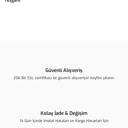
Tezgahı
Bu ürünün fiyat bilgisi, resim, ürün açıklamalarında ve diğer
konularda yetersiz gördüğünüz noktaları öneri formunu kullanarak
Bu ürüne ilk yorumu siz yapın!
tarafımıza iletebilirsiniz.
Görüş ve önerileriniz için teşekkür ederiz.
Yorum Yaz
Ürün resmi kalitesiz, bozuk veya görüntülenemiyor.
Ürün açıklamasında eksik bilgiler bulunuyor.
Güvenli Alışveriş
Ürün bilgilerinde hatalar bulunuyor.
256 Bit SSL sertifikası ile güvenli alışverişin keyfini çıkarın.
Ürün fiyatı diğer sitelerden daha pahalı.
Bu ürüne benzer farklı alternatifler olmalı.
Kolay İade & Değişim
14 Gün İçinde İmalat Hataları ve Kargo Hasarlari İçin