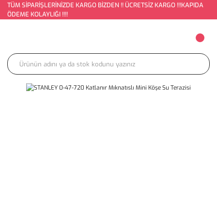
TÜM SİPARİŞLERİNİZDE KARGO BİZDEN !! ÜCRETSİZ KARGO !!!KAPIDA
ÖDEME KOLAYLIĞI !!!!