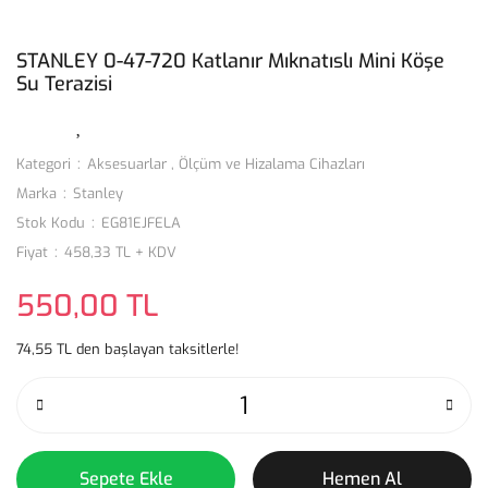
STANLEY 0-47-720 Katlanır Mıknatıslı Mini Köşe
Su Terazisi
Kategori
Aksesuarlar
,
Ölçüm ve Hizalama Cihazları
Marka
Stanley
Stok Kodu
EG81EJFELA
Fiyat
458,33 TL + KDV
550,00 TL
74,55 TL den başlayan taksitlerle!
Sepete Ekle
Hemen Al