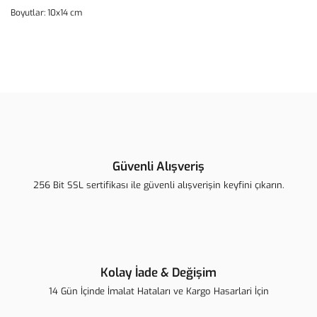
Boyutlar: 10x14 cm
Bu ürünün fiyat bilgisi, resim, ürün açıklamalarında ve diğer
konularda yetersiz gördüğünüz noktaları öneri formunu kullanarak
Bu ürüne ilk yorumu siz yapın!
tarafımıza iletebilirsiniz.
Görüş ve önerileriniz için teşekkür ederiz.
Yorum Yaz
Ürün resmi kalitesiz, bozuk veya görüntülenemiyor.
Ürün açıklamasında eksik bilgiler bulunuyor.
Güvenli Alışveriş
Ürün bilgilerinde hatalar bulunuyor.
256 Bit SSL sertifikası ile güvenli alışverişin keyfini çıkarın.
Ürün fiyatı diğer sitelerden daha pahalı.
Bu ürüne benzer farklı alternatifler olmalı.
Kolay İade & Değişim
14 Gün İçinde İmalat Hataları ve Kargo Hasarlari İçin
Gönder