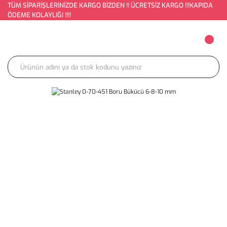
TÜM SİPARİŞLERİNİZDE KARGO BİZDEN !! ÜCRETSİZ KARGO !!!KAPIDA
ÖDEME KOLAYLIĞI !!!!