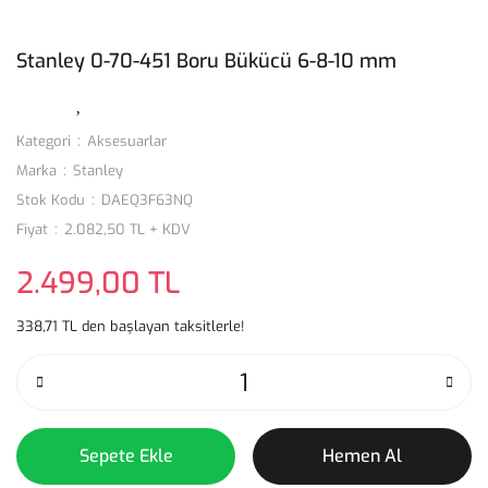
Stanley 0-70-451 Boru Bükücü 6-8-10 mm
Kategori
Aksesuarlar
Marka
Stanley
Stok Kodu
DAEQ3F63NQ
Fiyat
2.082,50 TL + KDV
2.499,00 TL
338,71 TL den başlayan taksitlerle!
Sepete Ekle
Hemen Al