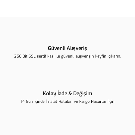
Bu ürünün fiyat bilgisi, resim, ürün açıklamalarında ve diğer
konularda yetersiz gördüğünüz noktaları öneri formunu kullanarak
Bu ürüne ilk yorumu siz yapın!
tarafımıza iletebilirsiniz.
Görüş ve önerileriniz için teşekkür ederiz.
Yorum Yaz
Ürün resmi kalitesiz, bozuk veya görüntülenemiyor.
Ürün açıklamasında eksik bilgiler bulunuyor.
Güvenli Alışveriş
Ürün bilgilerinde hatalar bulunuyor.
256 Bit SSL sertifikası ile güvenli alışverişin keyfini çıkarın.
Ürün fiyatı diğer sitelerden daha pahalı.
Bu ürüne benzer farklı alternatifler olmalı.
Kolay İade & Değişim
14 Gün İçinde İmalat Hataları ve Kargo Hasarlari İçin
Gönder