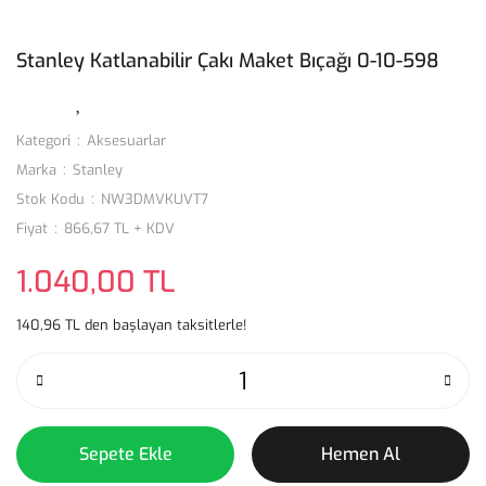
Stanley Katlanabilir Çakı Maket Bıçağı 0-10-598
Kategori
Aksesuarlar
Marka
Stanley
Stok Kodu
NW3DMVKUVT7
Fiyat
866,67 TL + KDV
1.040,00 TL
140,96 TL den başlayan taksitlerle!
Sepete Ekle
Hemen Al