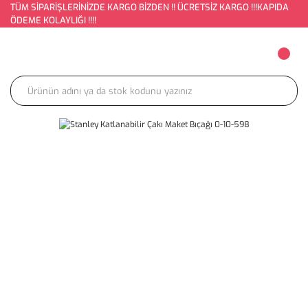
TÜM SİPARİŞLERİNİZDE KARGO BİZDEN !! ÜCRETSİZ KARGO !!!KAPIDA
ÖDEME KOLAYLIĞI !!!!