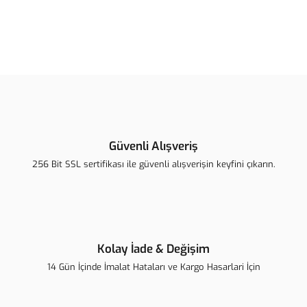
Bu ürünün fiyat bilgisi, resim, ürün açıklamalarında ve diğer
konularda yetersiz gördüğünüz noktaları öneri formunu kullanarak
Bu ürüne ilk yorumu siz yapın!
tarafımıza iletebilirsiniz.
Görüş ve önerileriniz için teşekkür ederiz.
Yorum Yaz
Ürün resmi kalitesiz, bozuk veya görüntülenemiyor.
Ürün açıklamasında eksik bilgiler bulunuyor.
Güvenli Alışveriş
Ürün bilgilerinde hatalar bulunuyor.
256 Bit SSL sertifikası ile güvenli alışverişin keyfini çıkarın.
Ürün fiyatı diğer sitelerden daha pahalı.
Bu ürüne benzer farklı alternatifler olmalı.
Kolay İade & Değişim
14 Gün İçinde İmalat Hataları ve Kargo Hasarlari İçin
Gönder