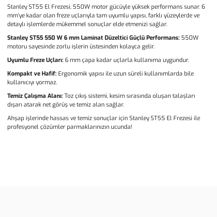
Stanley ST55 El Frezesi, 550W motor gücüyle yüksek performans sunar. 6
mm’ye kadar olan freze uçlarıyla tam uyumlu yapısı, farklı yüzeylerde ve
detaylı işlemlerde mükemmel sonuçlar elde etmenizi sağlar.
Stanley ST55 550 W 6 mm Laminat Düzeltici Güçlü Performans:
550W
motoru sayesinde zorlu işlerin üstesinden kolayca gelir.
Uyumlu Freze Uçları:
6 mm çapa kadar uçlarla kullanıma uygundur.
Kompakt ve Hafif:
Ergonomik yapısı ile uzun süreli kullanımlarda bile
kullanıcıyı yormaz.
Temiz Çalışma Alanı:
Toz çıkış sistemi, kesim sırasında oluşan talaşları
dışarı atarak net görüş ve temiz alan sağlar.
Ahşap işlerinde hassas ve temiz sonuçlar için Stanley ST55 El Frezesi ile
profesyonel çözümler parmaklarınızın ucunda!
Bu ürünün fiyat bilgisi, resim, ürün açıklamalarında ve diğer
konularda yetersiz gördüğünüz noktaları öneri formunu kullanarak
Bu ürüne ilk yorumu siz yapın!
tarafımıza iletebilirsiniz.
Görüş ve önerileriniz için teşekkür ederiz.
Yorum Yaz