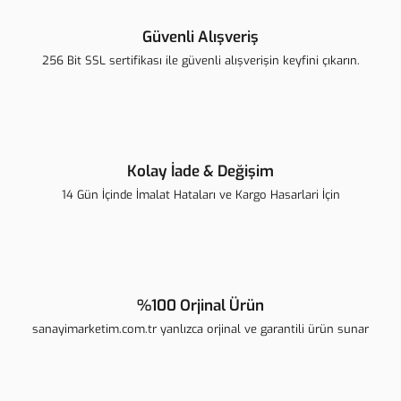
Ürün resmi kalitesiz, bozuk veya görüntülenemiyor.
Ürün açıklamasında eksik bilgiler bulunuyor.
Güvenli Alışveriş
Ürün bilgilerinde hatalar bulunuyor.
256 Bit SSL sertifikası ile güvenli alışverişin keyfini çıkarın.
Ürün fiyatı diğer sitelerden daha pahalı.
Bu ürüne benzer farklı alternatifler olmalı.
Kolay İade & Değişim
14 Gün İçinde İmalat Hataları ve Kargo Hasarlari İçin
Gönder
%100 Orjinal Ürün
sanayimarketim.com.tr yanlızca orjinal ve garantili ürün sunar