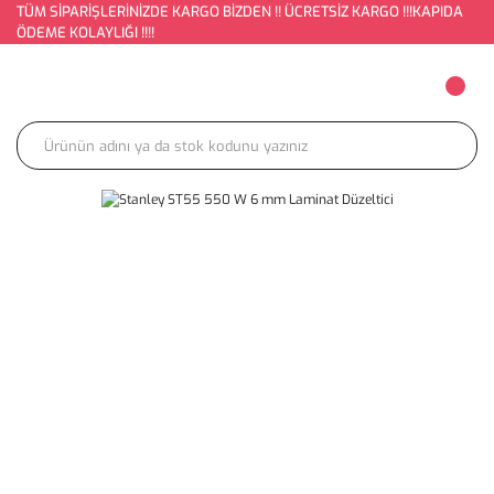
TÜM SİPARİŞLERİNİZDE KARGO BİZDEN !! ÜCRETSİZ KARGO !!!KAPIDA
ÖDEME KOLAYLIĞI !!!!