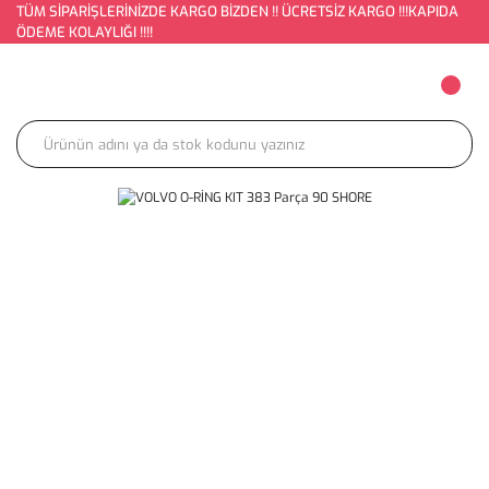
TÜM SİPARİŞLERİNİZDE KARGO BİZDEN !! ÜCRETSİZ KARGO !!!KAPIDA
ÖDEME KOLAYLIĞI !!!!