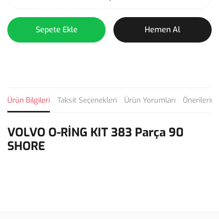
Sepete Ekle
Hemen Al
Ürün Bilgileri
Taksit Seçenekleri
Ürün Yorumları
Önerilerini
VOLVO O-RİNG KIT 383 Parça 90
SHORE
Bu ürünün fiyat bilgisi, resim, ürün açıklamalarında ve diğer
konularda yetersiz gördüğünüz noktaları öneri formunu kullanarak
Bu ürüne ilk yorumu siz yapın!
tarafımıza iletebilirsiniz.
Görüş ve önerileriniz için teşekkür ederiz.