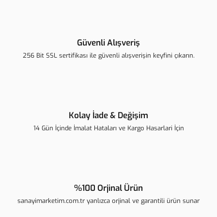
Yorum Yaz
Ürün resmi kalitesiz, bozuk veya görüntülenemiyor.
Ürün açıklamasında eksik bilgiler bulunuyor.
Güvenli Alışveriş
Ürün bilgilerinde hatalar bulunuyor.
256 Bit SSL sertifikası ile güvenli alışverişin keyfini çıkarın.
Ürün fiyatı diğer sitelerden daha pahalı.
Bu ürüne benzer farklı alternatifler olmalı.
Kolay İade & Değişim
14 Gün İçinde İmalat Hataları ve Kargo Hasarlari İçin
Gönder
%100 Orjinal Ürün
sanayimarketim.com.tr yanlızca orjinal ve garantili ürün sunar