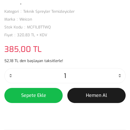
Kategori
Teknik Spreyler Temizleyiciler
Marka
Weicon
Stok Kodu
MCF1L8TTWQ
Fiyat
320,83 TL + KDV
385,00 TL
52,18 TL den başlayan taksitlerle!
Sepete Ekle
Hemen Al