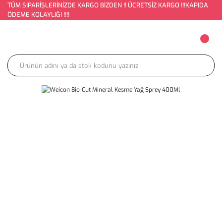
TÜM SİPARİŞLERİNİZDE KARGO BİZDEN !! ÜCRETSİZ KARGO !!!KAPIDA
ÖDEME KOLAYLIĞI !!!!