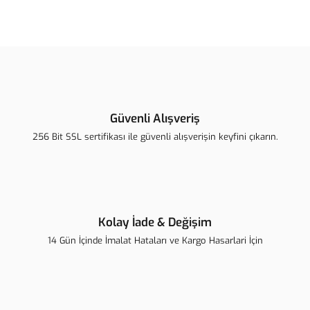
Bu ürünün fiyat bilgisi, resim, ürün açıklamalarında ve diğer
konularda yetersiz gördüğünüz noktaları öneri formunu kullanarak
Bu ürüne ilk yorumu siz yapın!
tarafımıza iletebilirsiniz.
Görüş ve önerileriniz için teşekkür ederiz.
Yorum Yaz
Ürün resmi kalitesiz, bozuk veya görüntülenemiyor.
Ürün açıklamasında eksik bilgiler bulunuyor.
Güvenli Alışveriş
Ürün bilgilerinde hatalar bulunuyor.
256 Bit SSL sertifikası ile güvenli alışverişin keyfini çıkarın.
Ürün fiyatı diğer sitelerden daha pahalı.
Bu ürüne benzer farklı alternatifler olmalı.
Kolay İade & Değişim
14 Gün İçinde İmalat Hataları ve Kargo Hasarlari İçin
Gönder