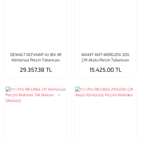
DEWALT DCF414NT-XJ 18V XR
MAXXT MXT-MDRG20V 20V
Kömürsüz Perçin Tabancası
Çift Akülü Perçin Tabancası
(Aküsüz)
29.357,38 TL
15.425,00 TL
Tükendi
Tükendi