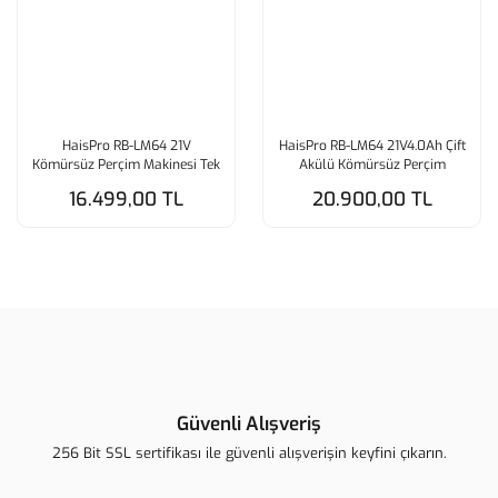
HaisPro RB-LM64 21V
HaisPro RB-LM64 21V4.0Ah Çift
Kömürsüz Perçim Makinesi Tek
Akülü Kömürsüz Perçim
Makine (Aküsüz)
Makinesi
16.499,00 TL
20.900,00 TL
Güvenli Alışveriş
256 Bit SSL sertifikası ile güvenli alışverişin keyfini çıkarın.