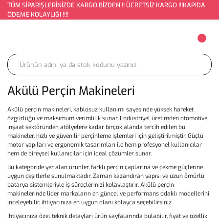
TÜM SİPARİŞLERİNİZDE KARGO BİZDEN !! ÜCRETSİZ KARGO !!!KAPIDA
ÖDEME KOLAYLIĞI !!!!
Akülü Perçin Makineleri
Akülü perçin makineleri, kablosuz kullanımı sayesinde yüksek hareket
özgürlüğü ve maksimum verimlilik sunar. Endüstriyel üretimden otomotive,
inşaat sektöründen atölyelere kadar birçok alanda tercih edilen bu
makineler, hızlı ve güvenilir perçinleme işlemleri için geliştirilmiştir. Güçlü
motor yapıları ve ergonomik tasarımları ile hem profesyonel kullanıcılar
hem de bireysel kullanıcılar için ideal çözümler sunar.
Bu kategoride yer alan ürünler, farklı perçin çaplarına ve çekme güçlerine
uygun çeşitlerle sunulmaktadır. Zaman kazandıran yapısı ve uzun ömürlü
batarya sistemleriyle iş süreçlerinizi kolaylaştırır. Akülü perçin
makinelerinde lider markaların en güncel ve performans odaklı modellerini
inceleyebilir, ihtiyacınıza en uygun olanı kolayca seçebilirsiniz.
İhtiyacınıza özel teknik detayları ürün sayfalarında bulabilir, fiyat ve özellik