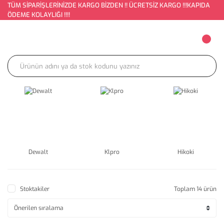
TÜM SİPARİŞLERİNİZDE KARGO BİZDEN !! ÜCRETSİZ KARGO !!!KAPIDA
ÖDEME KOLAYLIĞI !!!!
Dewalt
Klpro
Hikoki
Stoktakiler
Toplam 14 ürün