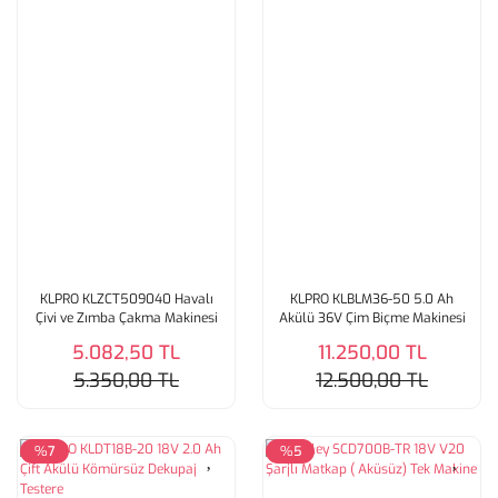
KLPRO KLZCT509040 Havalı
KLPRO KLBLM36-50 5.0 Ah
Çivi ve Zımba Çakma Makinesi
Akülü 36V Çim Biçme Makinesi
5.082,50 TL
11.250,00 TL
5.350,00 TL
12.500,00 TL
%7
%5