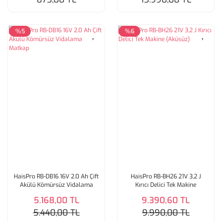
%5
%6
HaisPro RB-DB16 16V 2.0 Ah Çift
HaisPro RB-BH26 21V 3,2 J
Akülü Kömürsüz Vidalama
Kırıcı Delici Tek Makine
Matkap
(Aküsüz)
5.168,00 TL
9.390,60 TL
5.440,00 TL
9.990,00 TL