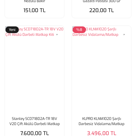
Nozulu Bakır
Gazaltı Pastası 300 Gr
151,00 TL
220,00 TL
Yeni
%8
Stanley SCD718D2A-TR 18V
KLPRO KLNM1020 Şarjlı
V20 Çift Akülü Darbeli Matkap
Darbesiz Vidalama/Matkap
Kiti
7.600,00 TL
3.496,00 TL