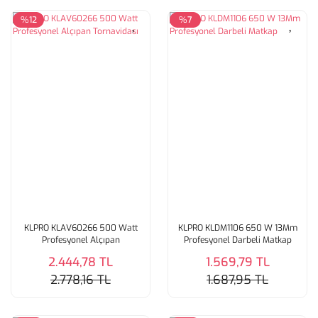
%12
%7
KLPRO KLAV60266 500 Watt
KLPRO KLDM1106 650 W 13Mm
Profesyonel Alçıpan
Profesyonel Darbeli Matkap
Tornavidası
2.444,78 TL
1.569,79 TL
2.778,16 TL
1.687,95 TL