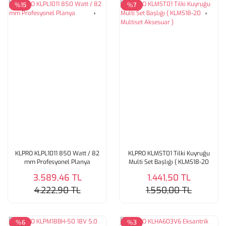
%15
%7
KLPRO KLPL1011 850 Watt / 82
KLPRO KLMST01 Tilki Kuyruğu
mm Profesyonel Planya
Multi Set Başlığı ( KLMS18-20
Multiset Aksesuar )
3.589,46 TL
1.441,50 TL
4.222,90 TL
1.550,00 TL
%6
%3