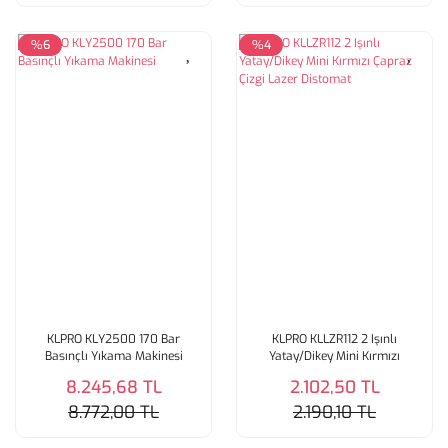
%6
%4
KLPRO KLY2500 170 Bar
KLPRO KLLZR112 2 Işınlı
Basınçlı Yıkama Makinesi
Yatay/Dikey Mini Kırmızı
Çapraz Çizgi Lazer Distomat
8.245,68 TL
2.102,50 TL
8.772,00 TL
2.190,10 TL