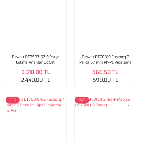
Dewalt DT7507-QZ 9 Parça
Dewalt DT70819 Flextorq 7
Lokma Anahtar Uç Seti
Parça 57 mm Ph-Pz Vidalama
Uç Seti
2.318,00 TL
560,50 TL
2.440,00 TL
590,00 TL
%3
%3