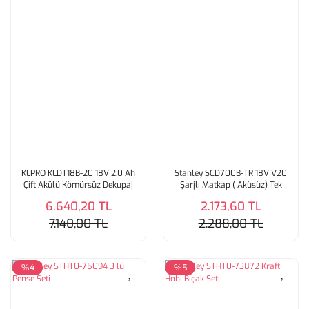
KLPRO KLDT18B-20 18V 2.0 Ah
Stanley SCD700B-TR 18V V20
Çift Akülü Kömürsüz Dekupaj
Şarjlı Matkap ( Aküsüz) Tek
Testere
Makine
6.640,20 TL
2.173,60 TL
7.140,00 TL
2.288,00 TL
%4
%5