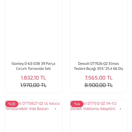
Stanley 0-63-038 39 Parça
Dewalt DT1926-QZ Elmas
Cırcırlı Tornavida Seti
Testere Bıçağı 355*25,4 66 Diş
1.832,10 TL
7.565,00 TL
1.970,00 TL
8.900,00 TL
%10
%4