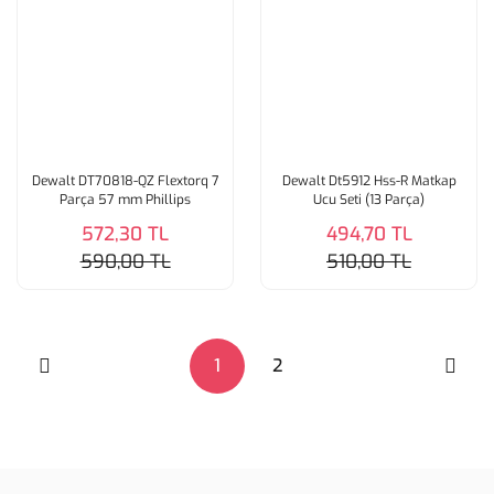
Dewalt DT70818-QZ Flextorq 7
Dewalt Dt5912 Hss-R Matkap
Parça 57 mm Phillips
Ucu Seti (13 Parça)
Vidalama Uç Seti
572,30 TL
494,70 TL
590,00 TL
510,00 TL
1
2