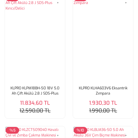
KLPRO KLPM18BH-50 18V 5.0
KLPRO KLHA603V6 Eksantrik
Ah Çift Akülü 2.8 J SDS-Plus
Zımpara
Kırıcı/Delici
11.834,60 TL
1.930,30 TL
12.590,00 TL
1.990,00 TL
%5
%10