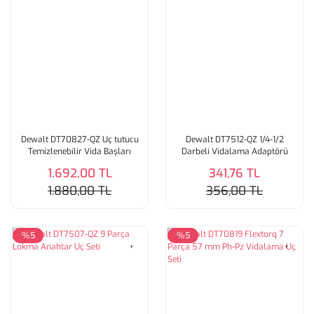
Dewalt DT70827-QZ Uç tutucu
Dewalt DT7512-QZ 1/4-1/2
Temizlenebilir Vida Başları
Darbeli Vidalama Adaptörü
1.692,00 TL
341,76 TL
1.880,00 TL
356,00 TL
%5
%5