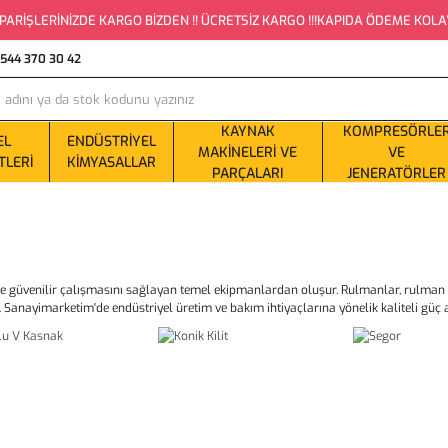
PARİŞLERİNİZDE KARGO BİZDEN !! ÜCRETSİZ KARGO !!!KAPIDA ÖDEME KOLAYLI
0544 370 30 42
KAYNAK
KOMPRESÖRLE
EL
ENDÜSTRIYEL
MAKINELERI VE
VE
TLERI
KIMYASALLAR
PARÇALARI
JENERATÖRLER
 güvenilir çalışmasını sağlayan temel ekipmanlardan oluşur. Rulmanlar, rulman yatak
 Sanayimarketim'de endüstriyel üretim ve bakım ihtiyaçlarına yönelik kaliteli güç a