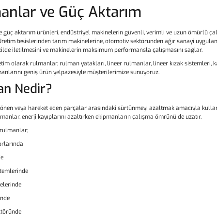
anlar ve Güç Aktarım
 güç aktarım ürünleri, endüstriyel makinelerin güvenli, verimli ve uzun ömürlü ç
Üretim tesislerinden tarım makinelerine, otomotiv sektöründen ağır sanayi uygulam
kilde iletilmesini ve makinelerin maksimum performansla çalışmasını sağlar.
m olarak rulmanlar, rulman yatakları, lineer rulmanlar, lineer kızak sistemleri, kasna
anlarını geniş ürün yelpazesiyle müşterilerimize sunuyoruz.
n Nedir?
önen veya hareket eden parçalar arasındaki sürtünmeyi azaltmak amacıyla kullan
manlar, enerji kayıplarını azaltırken ekipmanların çalışma ömrünü de uzatır.
rulmanlar;
orlarında
de
temlerinde
elerinde
inde
ktöründe