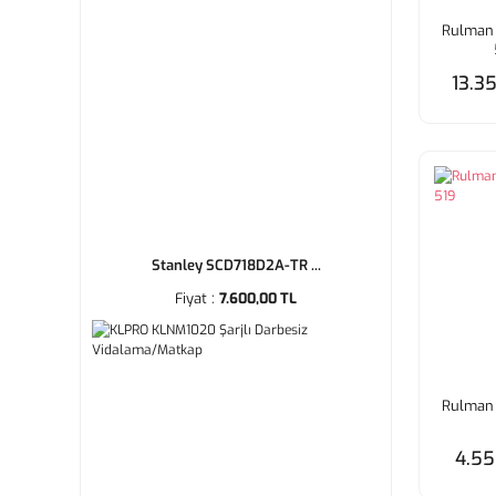
Rulman 
13.3
Stanley SCD718D2A-TR ...
Fiyat :
7.600,00 TL
Rulman 
4.55