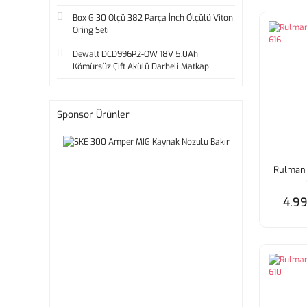
Box G 30 Ölçü 382 Parça İnch Ölçülü Viton
Oring Seti
Dewalt DCD996P2-QW 18V 5.0Ah
Kömürsüz Çift Akülü Darbeli Matkap
Sponsor Ürünler
Rulman 
4.99