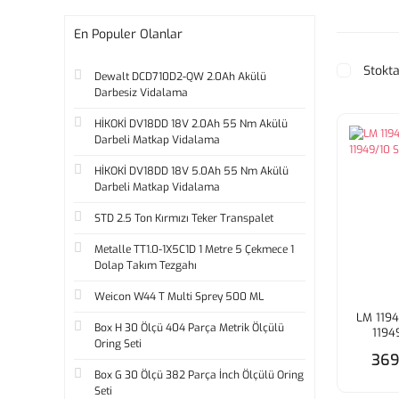
En Populer Olanlar
Stokta
Dewalt DCD710D2-QW 2.0Ah Akülü
Darbesiz Vidalama
HİKOKİ DV18DD 18V 2.0Ah 55 Nm Akülü
Darbeli Matkap Vidalama
HİKOKİ DV18DD 18V 5.0Ah 55 Nm Akülü
Darbeli Matkap Vidalama
STD 2.5 Ton Kırmızı Teker Transpalet
Metalle TT1.0-1X5C1D 1 Metre 5 Çekmece 1
Dolap Takım Tezgahı
Weicon W44 T Multi Sprey 500 ML
LM 1194
Box H 30 Ölçü 404 Parça Metrik Ölçülü
1194
Oring Seti
R
369
Box G 30 Ölçü 382 Parça İnch Ölçülü Oring
Seti