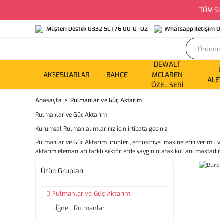
TÜM Sİ
Müşteri Destek 0332 501 76 00-01-02
Whatsapp İletişim 
DEWALT
AKSESUARLAR
BAHÇE
MCLAREN
ALE
ÖZEL SERI
Anasayfa
Rulmanlar ve Güç Aktarım
Rulmanlar ve Güç Aktarım
Kurumsal Rulman alımlarınız için irtibata geçiniz
Rulmanlar ve Güç Aktarım ürünleri, endüstriyel makinelerin verimli ve
aktarım elemanları farklı sektörlerde yaygın olarak kullanılmaktadır.
Ürün Grupları
Rulmanlar ve Güç Aktarım
İğneli Rulmanlar