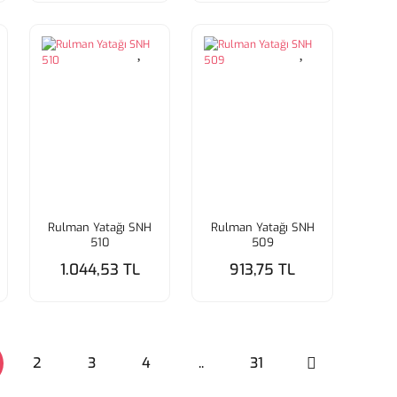
Rulman Yatağı SNH
Rulman Yatağı SNH
510
509
1.044,53 TL
913,75 TL
2
3
4
..
31