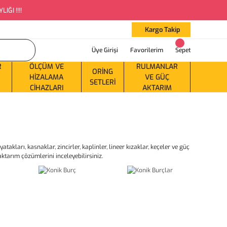
ĞI !!!!
Kargo Takip
Üye Girişi
Favorilerim
Sepet
R
ÖLÇÜM VE
RULMANLAR
ORING
HIZALAMA
VE GÜÇ
SETLERI
CIHAZLARI
AKTARIM
ları, kasnaklar, zincirler, kaplinler, lineer kızaklar, keçeler ve güç
ktarım çözümlerini inceleyebilirsiniz.