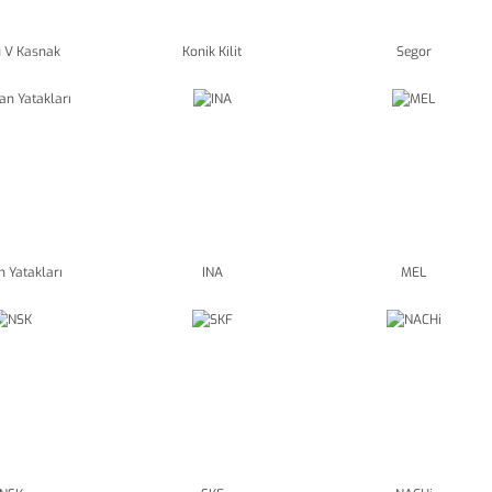
u V Kasnak
Konik Kilit
Segor
 Yatakları
INA
MEL