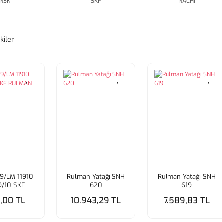
NSK
SKF
NACHi
kiler
9/LM 11910
Rulman Yatağı SNH
Rulman Yatağı SNH
9/10 SKF
620
619
ULMAN
,00 TL
10.943,29 TL
7.589,83 TL