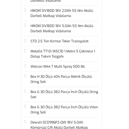
Darbesiz Vidalama
HİKOKİ DV18DD 18V 2.0Ah 55 Nm Akülü
Darbeli Matkap Vidalama
HİKOKİ DV18DD 18V 5.0Ah 55 Nm Akülü
Darbeli Matkap Vidalama
STD 2.5 Ton Kırmızı Teker Transpalet
Metalle TT1.0-1X5C1D 1 Metre 5 Çekmece 1
Dolap Takım Tezgahı
Weicon W44 T Multi Sprey 500 ML
Box H 30 Ölçü 404 Parça Metrik Ölçülü
Oring Seti
Box G 30 Ölçü 382 Parça İnch Ölçülü Oring
Seti
Box G 30 Ölçü 382 Parça İnch Ölçülü Viton
Oring Seti
Dewalt DCD996P2-QW 18V 5.0Ah
Kömürsüz Çift Akülü Darbeli Matkap