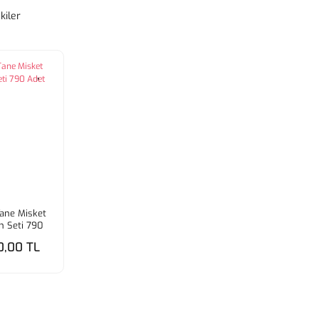
kiler
Tane Misket
 Seti 790
 18 Çeşit
0,00 TL