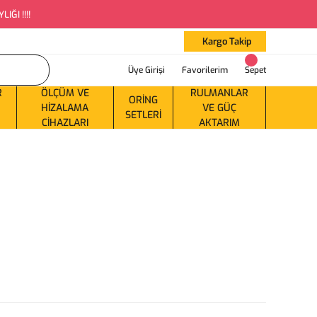
ĞI !!!!
Kargo Takip
Üye Girişi
Favorilerim
Sepet
R
ÖLÇÜM VE
RULMANLAR
ORING
HIZALAMA
VE GÜÇ
SETLERI
CIHAZLARI
AKTARIM