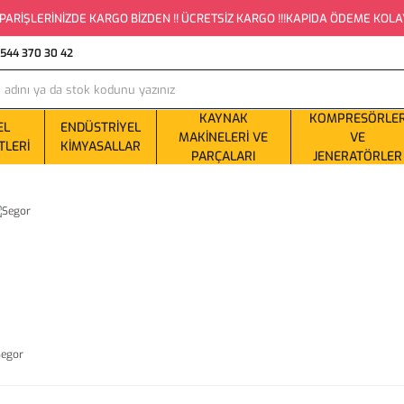
PARİŞLERİNİZDE KARGO BİZDEN !! ÜCRETSİZ KARGO !!!KAPIDA ÖDEME KOLAYLI
0544 370 30 42
KAYNAK
KOMPRESÖRLE
EL
ENDÜSTRIYEL
MAKINELERI VE
VE
TLERI
KIMYASALLAR
PARÇALARI
JENERATÖRLER
Segor