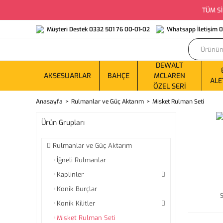
TÜM Sİ
Müşteri Destek 0332 501 76 00-01-02
Whatsapp İletişim 
DEWALT
AKSESUARLAR
BAHÇE
MCLAREN
ALE
ÖZEL SERI
Anasayfa
Rulmanlar ve Güç Aktarım
Misket Rulman Seti
Ürün Grupları
Rulmanlar ve Güç Aktarım
İğneli Rulmanlar
Kaplinler
Konik Burçlar
Konik Kilitler
Misket Rulman Seti