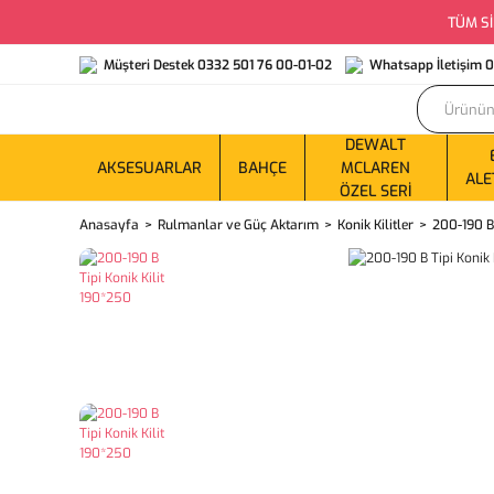
TÜM Sİ
Müşteri Destek 0332 501 76 00-01-02
Whatsapp İletişim 
DEWALT
AKSESUARLAR
BAHÇE
MCLAREN
ALE
ÖZEL SERI
Anasayfa
Rulmanlar ve Güç Aktarım
Konik Kilitler
200-190 B 