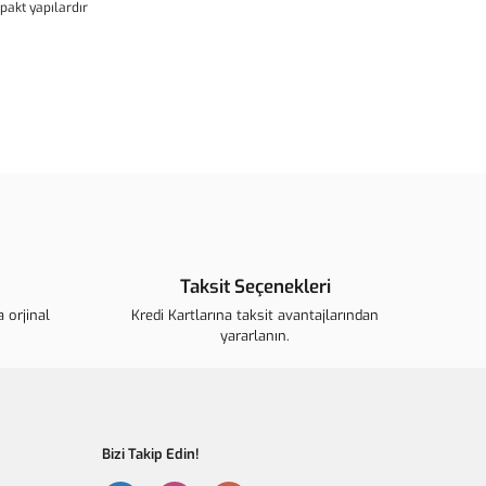
akt yapılardır
ün açıklamalarında ve diğer konularda yetersiz gördüğünüz
arafımıza iletebilirsiniz.
u ürüne ilk yorumu siz yapın!
ederiz.
görüntülenemiyor.
Yorum Yaz
 bulunuyor.
r.
ahalı.
Taksit Seçenekleri
r olmalı.
 orjinal
Kredi Kartlarına taksit avantajlarından
yararlanın.
Bizi Takip Edin!
Gönder