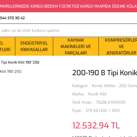
PARİŞLERİNİZDE KARGO BİZDEN !! ÜCRETSİZ KARGO !!!KAPIDA ÖDEME KOLAYLI
0544 370 30 42
KAYNAK
KOMPRESÖRLE
EL
ENDÜSTRIYEL
MAKINELERI VE
VE
TLERI
KIMYASALLAR
PARÇALARI
JENERATÖRLER
Tipi Konik Kilit 190*250
200-190 B Tipi Konik
Kategori
Konik Kilitler
,
200 Serisi
Marka
Konik Kilit
Stok Kodu
7528LVYASN35
Fiyat
219,38 USD + KDV
12.532,94 TL