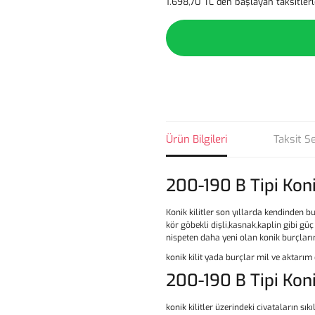
1.698,70 TL den başlayan taksitlerl
Ürün Bilgileri
Taksit S
200-190 B Tipi Koni
Konik kilitler son yıllarda kendinden bu
kör göbekli dişli,kasnak,kaplin gibi gü
nispeten daha yeni olan konik burçların
konik kilit yada burçlar mil ve aktarı
200-190 B Tipi Koni
konik kilitler üzerindeki civataların s