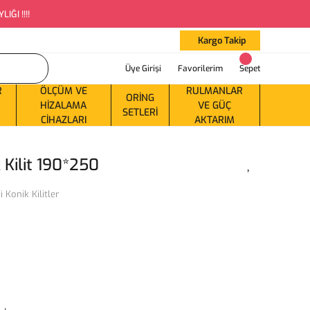
ĞI !!!!
Kargo Takip
Üye Girişi
Favorilerim
Sepet
R
ÖLÇÜM VE
RULMANLAR
ORING
HIZALAMA
VE GÜÇ
SETLERI
CIHAZLARI
AKTARIM
 Kilit 190*250
 Konik Kilitler