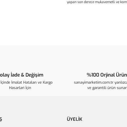
yapan son derece mukavemetli ve komp
Bu ürünün fiyat bilgisi, resim, ür
noktaları öneri formunu kullanarak t
B
Görüş ve önerileriniz için teşekkür 
Ürün resmi kalitesiz, bozuk veya 
Ürün açıklamasında eksik bilgiler
Ürün bilgilerinde hatalar bulunuyo
Ürün fiyatı diğer sitelerden daha p
olay İade & Değişim
%100 Orjinal Ürün
Bu ürüne benzer farklı alternatifle
İçinde İmalat Hataları ve Kargo
sanayimarketim.com.tr yanlızca
Hasarlari İçin
ve garantili ürün sunar
Ş
ÜYELİK