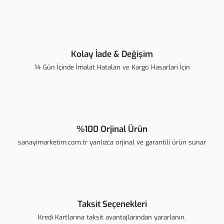
Ürün fiyatı diğer sitelerden daha pahalı.
Bu ürüne benzer farklı alternatifler olmalı.
Kolay İade & Değişim
14 Gün İçinde İmalat Hataları ve Kargo Hasarlari İçin
Gönder
%100 Orjinal Ürün
sanayimarketim.com.tr yanlızca orjinal ve garantili ürün sunar
Taksit Seçenekleri
Kredi Kartlarına taksit avantajlarından yararlanın.