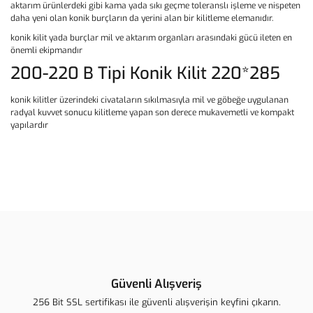
aktarım ürünlerdeki gibi kama yada sıkı geçme toleranslı işleme ve nispeten
daha yeni olan konik burçların da yerini alan bir kilitleme elemanıdır.
konik kilit yada burçlar mil ve aktarım organları arasındaki gücü ileten en
önemli ekipmandır
200-220 B Tipi Konik Kilit 220*285
konik kilitler üzerindeki civataların sıkılmasıyla mil ve göbeğe uygulanan
radyal kuvvet sonucu kilitleme yapan son derece mukavemetli ve kompakt
yapılardır
Bu ürünün fiyat bilgisi, resim, ürün açıklamalarında ve diğer
konularda yetersiz gördüğünüz noktaları öneri formunu kullanarak
Bu ürüne ilk yorumu siz yapın!
tarafımıza iletebilirsiniz.
Görüş ve önerileriniz için teşekkür ederiz.
Yorum Yaz
Ürün resmi kalitesiz, bozuk veya görüntülenemiyor.
Ürün açıklamasında eksik bilgiler bulunuyor.
Güvenli Alışveriş
Ürün bilgilerinde hatalar bulunuyor.
256 Bit SSL sertifikası ile güvenli alışverişin keyfini çıkarın.