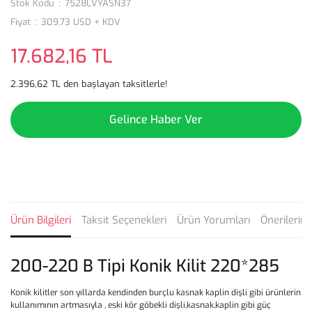
Stok Kodu
7528LVYASN37
Fiyat
309,73 USD + KDV
17.682,16 TL
2.396,62 TL den başlayan taksitlerle!
Gelince Haber Ver
Ürün Bilgileri
Taksit Seçenekleri
Ürün Yorumları
Önerilerini
200-220 B Tipi Konik Kilit 220*285
Konik kilitler son yıllarda kendinden burçlu kasnak kaplin dişli gibi ürünlerin
kullanımının artmasıyla , eski kör göbekli dişli,kasnak,kaplin gibi güç