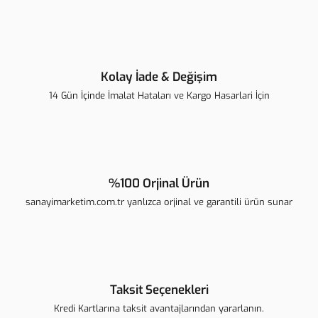
Ürün fiyatı diğer sitelerden daha pahalı.
Bu ürüne benzer farklı alternatifler olmalı.
Kolay İade & Değişim
14 Gün İçinde İmalat Hataları ve Kargo Hasarlari İçin
Gönder
%100 Orjinal Ürün
sanayimarketim.com.tr yanlızca orjinal ve garantili ürün sunar
Taksit Seçenekleri
Kredi Kartlarına taksit avantajlarından yararlanın.