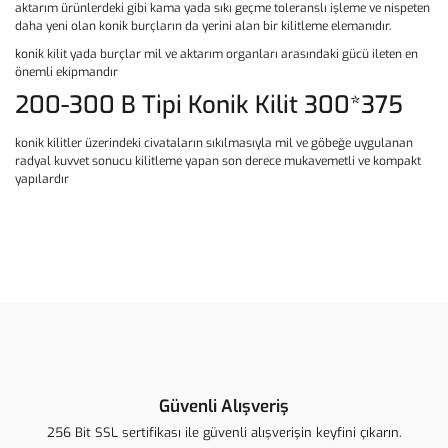
aktarım ürünlerdeki gibi kama yada sıkı geçme toleranslı işleme ve nispeten
daha yeni olan konik burçların da yerini alan bir kilitleme elemanıdır.
konik kilit yada burçlar mil ve aktarım organları arasındaki gücü ileten en
önemli ekipmandır
200-300 B Tipi Konik Kilit 300*375
konik kilitler üzerindeki civataların sıkılmasıyla mil ve göbeğe uygulanan
radyal kuvvet sonucu kilitleme yapan son derece mukavemetli ve kompakt
yapılardır
Bu ürünün fiyat bilgisi, resim, ürün açıklamalarında ve diğer
konularda yetersiz gördüğünüz noktaları öneri formunu kullanarak
Bu ürüne ilk yorumu siz yapın!
tarafımıza iletebilirsiniz.
Görüş ve önerileriniz için teşekkür ederiz.
Yorum Yaz
Ürün resmi kalitesiz, bozuk veya görüntülenemiyor.
Ürün açıklamasında eksik bilgiler bulunuyor.
Güvenli Alışveriş
Ürün bilgilerinde hatalar bulunuyor.
256 Bit SSL sertifikası ile güvenli alışverişin keyfini çıkarın.