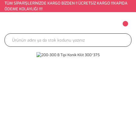
TÜM SİPARİŞLERİNİZDE KARGO BİZDEN !! ÜCRETSİZ KARGO !!!KAPIDA
ÖDEME KOLAYLIĞI !!!!