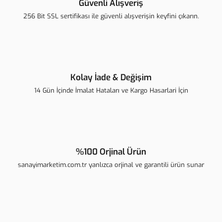
Güvenli Alışveriş
Ürün bilgilerinde hatalar bulunuyor.
256 Bit SSL sertifikası ile güvenli alışverişin keyfini çıkarın.
Ürün fiyatı diğer sitelerden daha pahalı.
Bu ürüne benzer farklı alternatifler olmalı.
Kolay İade & Değişim
14 Gün İçinde İmalat Hataları ve Kargo Hasarlari İçin
Gönder
%100 Orjinal Ürün
sanayimarketim.com.tr yanlızca orjinal ve garantili ürün sunar