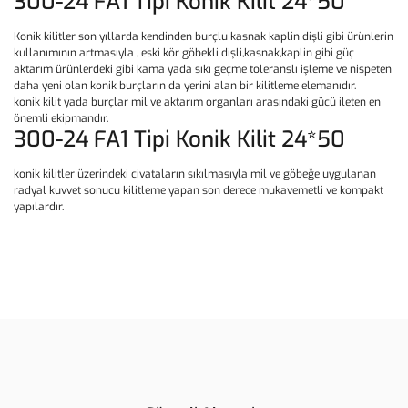
300-24 FA1 Tipi Konik Kilit 24*50
Konik kilitler son yıllarda kendinden burçlu kasnak kaplin dişli gibi ürünlerin
kullanımının artmasıyla , eski kör göbekli dişli,kasnak,kaplin gibi güç
aktarım ürünlerdeki gibi kama yada sıkı geçme toleranslı işleme ve nispeten
daha yeni olan konik burçların da yerini alan bir kilitleme elemanıdır.
konik kilit yada burçlar mil ve aktarım organları arasındaki gücü ileten en
önemli ekipmandır.
300-24 FA1 Tipi Konik Kilit 24*50
konik kilitler üzerindeki civataların sıkılmasıyla mil ve göbeğe uygulanan
radyal kuvvet sonucu kilitleme yapan son derece mukavemetli ve kompakt
yapılardır.
Bu ürünün fiyat bilgisi, resim, ürün açıklamalarında ve diğer
konularda yetersiz gördüğünüz noktaları öneri formunu kullanarak
Bu ürüne ilk yorumu siz yapın!
tarafımıza iletebilirsiniz.
Görüş ve önerileriniz için teşekkür ederiz.
Yorum Yaz
Ürün resmi kalitesiz, bozuk veya görüntülenemiyor.
Ürün açıklamasında eksik bilgiler bulunuyor.