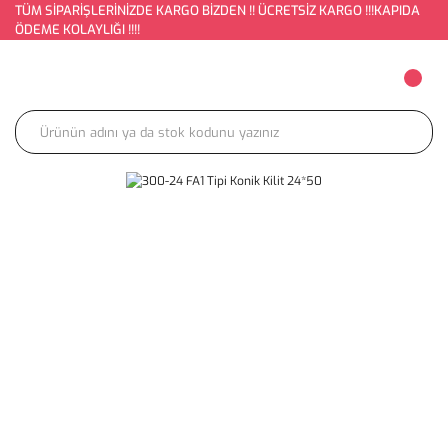
TÜM SİPARİŞLERİNİZDE KARGO BİZDEN !! ÜCRETSİZ KARGO !!!KAPIDA
ÖDEME KOLAYLIĞI !!!!