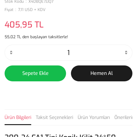
Stok Kodu
X4DBQE7JJQ7
Fiyat
7,11 USD + KDV
405,95 TL
55,02 TL den başlayan taksitlerle!
Sepete Ekle
Hemen Al
Ürün Bilgileri
Taksit Seçenekleri
Ürün Yorumları
Önerilerini