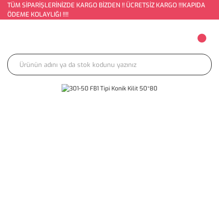
TÜM SİPARİŞLERİNİZDE KARGO BİZDEN !! ÜCRETSİZ KARGO !!!KAPIDA
ÖDEME KOLAYLIĞI !!!!