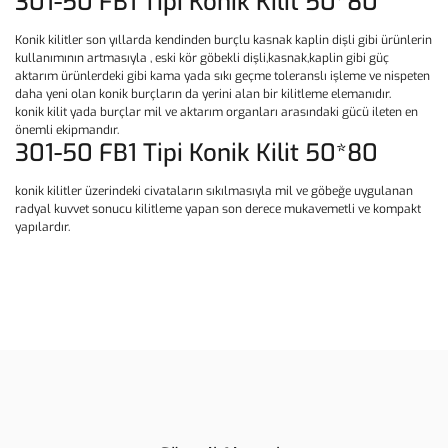
301-50 FB1 Tipi Konik Kilit 50*80
Konik kilitler son yıllarda kendinden burçlu kasnak kaplin dişli gibi ürünlerin
kullanımının artmasıyla , eski kör göbekli dişli,kasnak,kaplin gibi güç
aktarım ürünlerdeki gibi kama yada sıkı geçme toleranslı işleme ve nispeten
daha yeni olan konik burçların da yerini alan bir kilitleme elemanıdır.
konik kilit yada burçlar mil ve aktarım organları arasındaki gücü ileten en
önemli ekipmandır.
301-50 FB1 Tipi Konik Kilit 50*80
konik kilitler üzerindeki civataların sıkılmasıyla mil ve göbeğe uygulanan
radyal kuvvet sonucu kilitleme yapan son derece mukavemetli ve kompakt
yapılardır.
Bu ürünün fiyat bilgisi, resim, ürün açıklamalarında ve diğer
konularda yetersiz gördüğünüz noktaları öneri formunu kullanarak
Bu ürüne ilk yorumu siz yapın!
tarafımıza iletebilirsiniz.
Görüş ve önerileriniz için teşekkür ederiz.
Yorum Yaz
Ürün resmi kalitesiz, bozuk veya görüntülenemiyor.
Ürün açıklamasında eksik bilgiler bulunuyor.