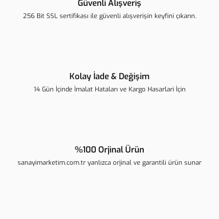
Güvenli Alışveriş
Ürün bilgilerinde hatalar bulunuyor.
256 Bit SSL sertifikası ile güvenli alışverişin keyfini çıkarın.
Ürün fiyatı diğer sitelerden daha pahalı.
Bu ürüne benzer farklı alternatifler olmalı.
Kolay İade & Değişim
14 Gün İçinde İmalat Hataları ve Kargo Hasarlari İçin
Gönder
%100 Orjinal Ürün
sanayimarketim.com.tr yanlızca orjinal ve garantili ürün sunar