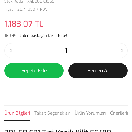
Stok Kodu
X4DBQE7JJQ55
Fiyat
20,71 USD + KDV
1.183,07 TL
160,35 TL den başlayan taksitlerle!
Sepete Ekle
Hemen Al
Ürün Bilgileri
Taksit Seçenekleri
Ürün Yorumları
Önerilerini