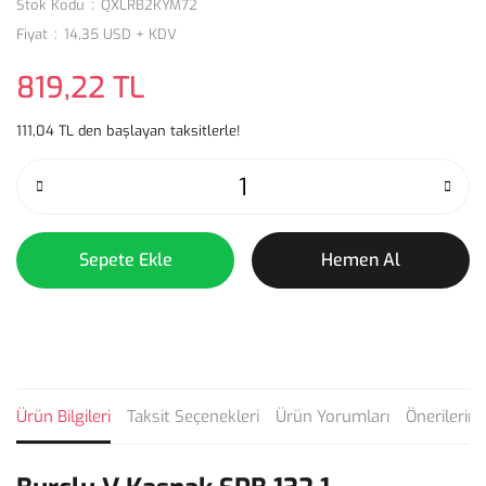
Stok Kodu
QXLRB2KYM72
Fiyat
14,35 USD + KDV
819,22 TL
111,04 TL den başlayan taksitlerle!
Sepete Ekle
Hemen Al
Ürün Bilgileri
Taksit Seçenekleri
Ürün Yorumları
Önerilerini