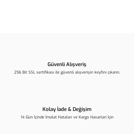
Bu ürünün fiyat bilgisi, resim, ürün açıklamalarında ve diğer
konularda yetersiz gördüğünüz noktaları öneri formunu kullanarak
Bu ürüne ilk yorumu siz yapın!
tarafımıza iletebilirsiniz.
Görüş ve önerileriniz için teşekkür ederiz.
Yorum Yaz
Ürün resmi kalitesiz, bozuk veya görüntülenemiyor.
Ürün açıklamasında eksik bilgiler bulunuyor.
Güvenli Alışveriş
Ürün bilgilerinde hatalar bulunuyor.
256 Bit SSL sertifikası ile güvenli alışverişin keyfini çıkarın.
Ürün fiyatı diğer sitelerden daha pahalı.
Bu ürüne benzer farklı alternatifler olmalı.
Kolay İade & Değişim
14 Gün İçinde İmalat Hataları ve Kargo Hasarlari İçin
Gönder