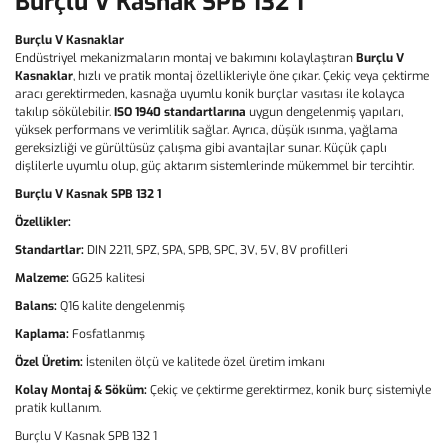
Burçlu V Kasnak SPB 132 1
Burçlu V Kasnaklar
Endüstriyel mekanizmaların montaj ve bakımını kolaylaştıran
Burçlu V
Kasnaklar
, hızlı ve pratik montaj özellikleriyle öne çıkar. Çekiç veya çektirme
aracı gerektirmeden, kasnağa uyumlu konik burçlar vasıtası ile kolayca
takılıp sökülebilir.
ISO 1940 standartlarına
uygun dengelenmiş yapıları,
yüksek performans ve verimlilik sağlar. Ayrıca, düşük ısınma, yağlama
gereksizliği ve gürültüsüz çalışma gibi avantajlar sunar. Küçük çaplı
dişlilerle uyumlu olup, güç aktarım sistemlerinde mükemmel bir tercihtir.
Burçlu V Kasnak SPB 132 1
Özellikler:
Standartlar:
DIN 2211, SPZ, SPA, SPB, SPC, 3V, 5V, 8V profilleri
Malzeme:
GG25 kalitesi
Balans:
Q16 kalite dengelenmiş
Kaplama:
Fosfatlanmış
Özel Üretim:
İstenilen ölçü ve kalitede özel üretim imkanı
Kolay Montaj & Söküm:
Çekiç ve çektirme gerektirmez, konik burç sistemiyle
pratik kullanım.
Burçlu V Kasnak SPB 132 1