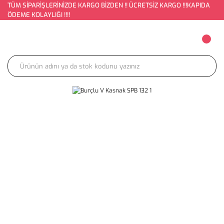
TÜM SİPARİŞLERİNİZDE KARGO BİZDEN !! ÜCRETSİZ KARGO !!!KAPIDA
ÖDEME KOLAYLIĞI !!!!