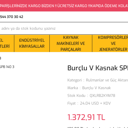
PARİŞLERİNİZDE KARGO BİZDEN !! ÜCRETSİZ KARGO !!!KAPIDA ÖDEME KOLAYLI
0544 370 30 42
KAYNAK
KOMPRESÖRLE
EL
ENDÜSTRIYEL
MAKINELERI VE
VE
TLERI
KIMYASALLAR
PARÇALARI
JENERATÖRLER
3
Burçlu V Kasnak SP
Kategori
Rulmanlar ve Güç Aktar
Marka
Burçlu V Kasnak
Stok Kodu
QXLRB2KYM78
Fiyat
24,04 USD + KDV
1.372,91 TL