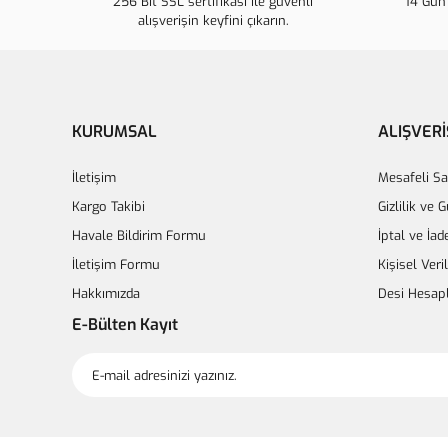
256 Bit SSL sertifikası ile güvenli
14 Gün 
alışverişin keyfini çıkarın.
KURUMSAL
ALIŞVERİ
İletişim
Mesafeli Sa
Kargo Takibi
Gizlilik ve 
Havale Bildirim Formu
İptal ve İad
İletişim Formu
Kişisel Veri
Hakkımızda
Desi Hesap
E-Bülten Kayıt