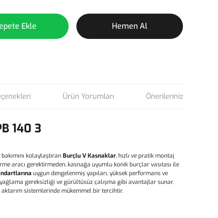
epete Ekle
Hemen Al
eçenekleri
Ürün Yorumları
Önerileriniz
PB 140 3
 bakımını kolaylaştıran
Burçlu V Kasnaklar
, hızlı ve pratik montaj
ktirme aracı gerektirmeden, kasnağa uyumlu konik burçlar vasıtası ile
andartlarına
uygun dengelenmiş yapıları, yüksek performans ve
, yağlama gereksizliği ve gürültüsüz çalışma gibi avantajlar sunar.
ç aktarım sistemlerinde mükemmel bir tercihtir.