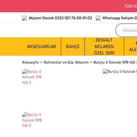
TÜM Sİ
Müşteri Destek 0332 501 76 00-01-02
Whatsapp İletişim 
DEWALT
AKSESUARLAR
BAHÇE
MCLAREN
ALE
ÖZEL SERI
Anasayfa
Rulmanlar ve Güç Aktarım
Burçlu V Kasnak SPB 140 