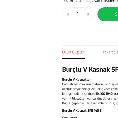
186,08 TL den başlayan taksitlerle!
S
Ürün Bilgileri
Taksit S
Burçlu V Kasnak S
Burçlu V Kasnaklar
Endüstriyel mekanizmaların montaj ve
özellikleriyle öne çıkar. Çekiç veya çe
kolayca takılıp sökülebilir.
ISO 1940 st
verimlilik sağlar. Ayrıca, düşük ısınma
Küçük çaplı dişlilerle uyumlu olup, gü
Burçlu V Kasnak SPB 140 3