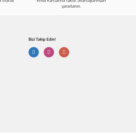
 orjinal
ahalı.
Kredi Kartlarına taksit avantajlarından
yararlanın.
r olmalı.
Bizi Takip Edin!
Gönder