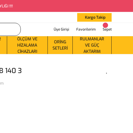
ĞI !!!!
Kargo Takip
Üye Girişi
Favorilerim
Sepet
R
ÖLÇÜM VE
RULMANLAR
ORING
HIZALAMA
VE GÜÇ
SETLERI
CIHAZLARI
AKTARIM
B 140 3
ım