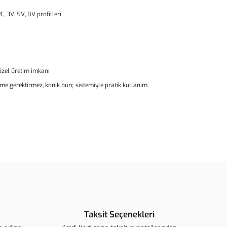
C, 3V, 5V, 8V profilleri
 özel üretim imkanı
rme gerektirmez, konik burç sistemiyle pratik kullanım.
ün açıklamalarında ve diğer konularda yetersiz gördüğünüz
arafımıza iletebilirsiniz.
u ürüne ilk yorumu siz yapın!
ederiz.
görüntülenemiyor.
Yorum Yaz
 bulunuyor.
Taksit Seçenekleri
r.