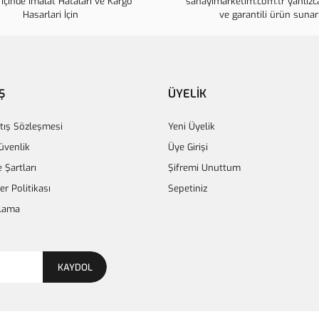
İçinde İmalat Hataları ve Kargo
sanayimarketim.com.tr yanlızca
Ürün fiyatı diğer sitelerden daha p
Hasarlari İçin
ve garantili ürün sunar
Bu ürüne benzer farklı alternatifle
Ş
ÜYELİK
tış Sözleşmesi
Yeni Üyelik
Güvenlik
Üye Girişi
e Şartları
Şifremi Unuttum
ler Politikası
Sepetiniz
lama
KAYDOL