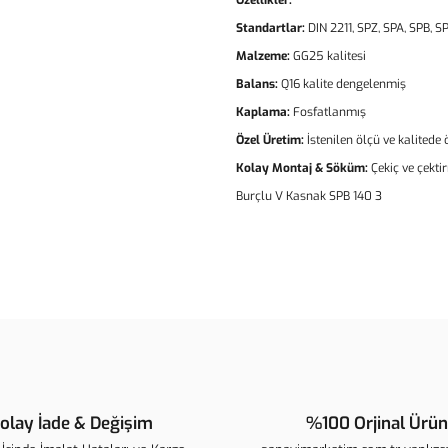
Özellikler:
Standartlar:
DIN 2211, SPZ, SPA, SPB, SP
Malzeme:
GG25 kalitesi
Balans:
Q16 kalite dengelenmiş
Kaplama:
Fosfatlanmış
Özel Üretim:
İstenilen ölçü ve kalitede
Kolay Montaj & Söküm:
Çekiç ve çekti
Burçlu V Kasnak SPB 140 3
Bu ürünün fiyat bilgisi, resim, ür
noktaları öneri formunu kullanarak t
B
Görüş ve önerileriniz için teşekkür 
Ürün resmi kalitesiz, bozuk veya 
Ürün açıklamasında eksik bilgiler
olay İade & Değişim
%100 Orjinal Ürün
Ürün bilgilerinde hatalar bulunuyo