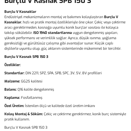
Burçlu V Kasnak SPB 150 3
Burçlu V Kasnaklar
Endüstriyel mekanizmaların montaj ve bakımını kolaylaştıran
Burçlu V
Kasnaklar
, hızlı ve pratik montaj özellikleriyle öne çıkar. Çekiç veya çektirme
aracı gerektirmeden, kasnağa uyumlu konik burçlar vasıtası ile kolayca
takılıp sökülebilir.
ISO 1940 standartlarına
uygun dengelenmiş yapıları,
yüksek performans ve verimlilik sağlar. Ayrıca, düşük ısınma, yağlama
gereksizliği ve gürültüsüz çalışma gibi avantajlar sunar. Küçük çaplı
dişlilerle uyumlu olup, güç aktarım sistemlerinde mükemmel bir tercihtir.
Burçlu V Kasnak SPB 150 3
Özellikler:
Standartlar:
DIN 2211, SPZ, SPA, SPB, SPC, 3V, 5V, 8V profilleri
Malzeme:
GG25 kalitesi
Balans:
Q16 kalite dengelenmiş
Kaplama:
Fosfatlanmış
Özel Üretim:
İstenilen ölçü ve kalitede özel üretim imkanı
Kolay Montaj & Söküm:
Çekiç ve çektirme gerektirmez, konik burç sistemiyle
pratik kullanım.
Burçlu V Kasnak SPB 150 3