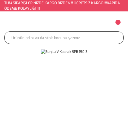
TÜM SİPARİŞLERİNİZDE KARGO BİZDEN !! ÜCRETSİZ KARGO !!!KAPIDA
ÖDEME KOLAYLIĞI !!!!