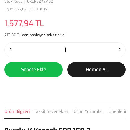
Stok Kodu
QXLRB2KYM82
Fiyat
27,62 USD + KDV
1.577,94 TL
213,87 TL den başlayan taksitlerle!
Sepete Ekle
Hemen Al
Ürün Bilgileri
Taksit Seçenekleri
Ürün Yorumları
Önerilerini