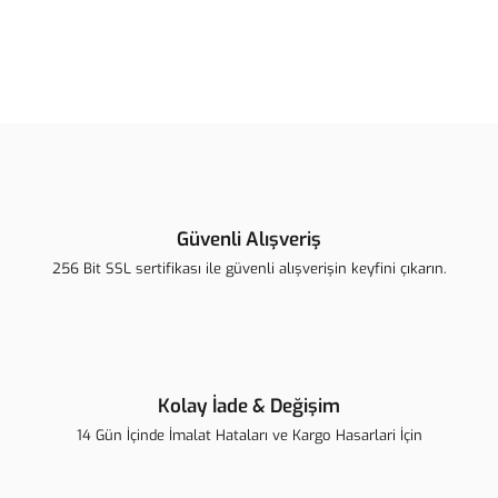
Bu ürünün fiyat bilgisi, resim, ürün açıklamalarında ve diğer
konularda yetersiz gördüğünüz noktaları öneri formunu kullanarak
Bu ürüne ilk yorumu siz yapın!
tarafımıza iletebilirsiniz.
Görüş ve önerileriniz için teşekkür ederiz.
Yorum Yaz
Ürün resmi kalitesiz, bozuk veya görüntülenemiyor.
Ürün açıklamasında eksik bilgiler bulunuyor.
Güvenli Alışveriş
Ürün bilgilerinde hatalar bulunuyor.
256 Bit SSL sertifikası ile güvenli alışverişin keyfini çıkarın.
Ürün fiyatı diğer sitelerden daha pahalı.
Bu ürüne benzer farklı alternatifler olmalı.
Kolay İade & Değişim
14 Gün İçinde İmalat Hataları ve Kargo Hasarlari İçin
Gönder