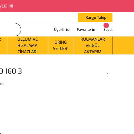
ĞI !!!!
Kargo Takip
Üye Girişi
Favorilerim
Sepet
R
ÖLÇÜM VE
RULMANLAR
ORING
HIZALAMA
VE GÜÇ
SETLERI
CIHAZLARI
AKTARIM
B 160 3
ım