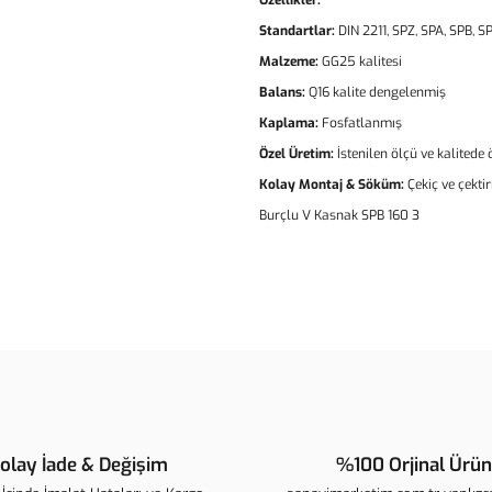
Özellikler:
Standartlar:
DIN 2211, SPZ, SPA, SPB, SP
Malzeme:
GG25 kalitesi
Balans:
Q16 kalite dengelenmiş
Kaplama:
Fosfatlanmış
Özel Üretim:
İstenilen ölçü ve kalitede
Kolay Montaj & Söküm:
Çekiç ve çekti
Burçlu V Kasnak SPB 160 3
Bu ürünün fiyat bilgisi, resim, ür
noktaları öneri formunu kullanarak t
B
Görüş ve önerileriniz için teşekkür 
Ürün resmi kalitesiz, bozuk veya 
Ürün açıklamasında eksik bilgiler
olay İade & Değişim
%100 Orjinal Ürün
Ürün bilgilerinde hatalar bulunuyo