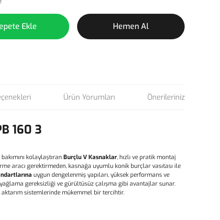
!
epete Ekle
Hemen Al
eçenekleri
Ürün Yorumları
Önerileriniz
PB 160 3
 bakımını kolaylaştıran
Burçlu V Kasnaklar
, hızlı ve pratik montaj
ktirme aracı gerektirmeden, kasnağa uyumlu konik burçlar vasıtası ile
andartlarına
uygun dengelenmiş yapıları, yüksek performans ve
, yağlama gereksizliği ve gürültüsüz çalışma gibi avantajlar sunar.
ç aktarım sistemlerinde mükemmel bir tercihtir.