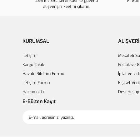
256 Bit SSL sertifikası ile güvenli
14 Gün 
alışverişin keyfini çıkarın.
KURUMSAL
ALIŞVERİ
İletişim
Mesafeli Sa
Kargo Takibi
Gizlilik ve 
Havale Bildirim Formu
İptal ve İad
İletişim Formu
Kişisel Veri
Hakkımızda
Desi Hesap
E-Bülten Kayıt