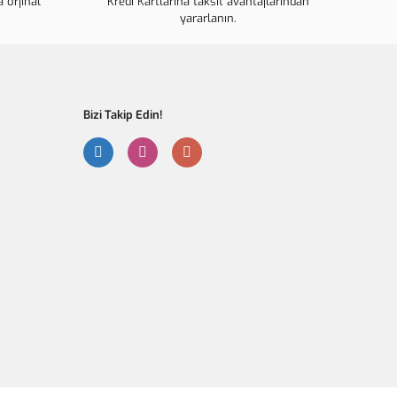
 orjinal
ahalı.
Kredi Kartlarına taksit avantajlarından
yararlanın.
r olmalı.
Bizi Takip Edin!
Gönder