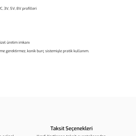
C, 3V, 5V, 8V profilleri
 özel üretim imkanı
rme gerektirmez, konik burç sistemiyle pratik kullanım.
ün açıklamalarında ve diğer konularda yetersiz gördüğünüz
arafımıza iletebilirsiniz.
u ürüne ilk yorumu siz yapın!
ederiz.
görüntülenemiyor.
Yorum Yaz
 bulunuyor.
Taksit Seçenekleri
r.