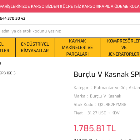
PARİŞLERİNİZDE KARGO BİZDEN !! ÜCRETSİZ KARGO !!!KAPIDA ÖDEME KOLAYLI
0544 370 30 42
KAYNAK
KOMPRESÖRLE
EL
ENDÜSTRIYEL
MAKINELERI VE
VE
TLERI
KIMYASALLAR
PARÇALARI
JENERATÖRLER
3
Burçlu V Kasnak SP
Kategori
Rulmanlar ve Güç Aktar
Marka
Burçlu V Kasnak
Stok Kodu
QXLRB2KYM86
Fiyat
31,27 USD + KDV
1.785,81 TL