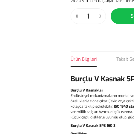
242,05 TL den başlayan taksitlerle
S
Ürün Bilgileri
Taksit S
Burçlu V Kasnak S
Burçlu V Kasnaklar
Endüstriyel mekanizmaların montaj ve
özellikleriyle öne çıkar. Çekiç veya çe
kolayca takılıp sökülebilir.
ISO 1940 st
verimlilik sağlar. Ayrıca, düşük ısınma
Küçük çaplı dişlilerle uyumlu olup, gü
Burçlu V Kasnak SPB 160 3