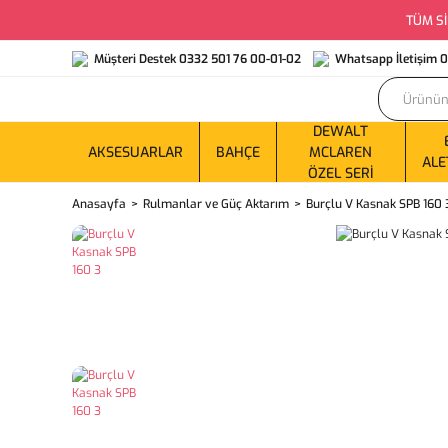
TÜM Sİ
Müşteri Destek 0332 501 76 00-01-02
Whatsapp İletişim 
DEWALT
AKSESUARLAR
BAHÇE
MCLAREN
ALE
ÖZEL SERI
Anasayfa
Rulmanlar ve Güç Aktarım
Burçlu V Kasnak SPB 160 