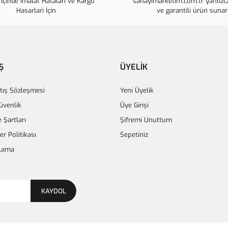
İçinde İmalat Hataları ve Kargo
sanayimarketim.com.tr yanlızca
Ürün fiyatı diğer sitelerden daha p
Hasarlari İçin
ve garantili ürün sunar
Bu ürüne benzer farklı alternatifle
Ş
ÜYELİK
tış Sözleşmesi
Yeni Üyelik
Güvenlik
Üye Girişi
e Şartları
Şifremi Unuttum
ler Politikası
Sepetiniz
lama
KAYDOL