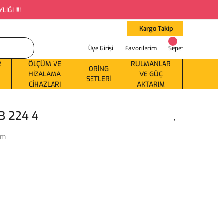
ĞI !!!!
Kargo Takip
Üye Girişi
Favorilerim
Sepet
R
ÖLÇÜM VE
RULMANLAR
ORING
HIZALAMA
VE GÜÇ
SETLERI
CIHAZLARI
AKTARIM
B 224 4
ım