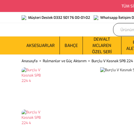
TÜM Sİ
Müşteri Destek 0332 501 76 00-01-02
Whatsapp İletişim 
DEWALT
AKSESUARLAR
BAHÇE
MCLAREN
ALE
ÖZEL SERI
Anasayfa
Rulmanlar ve Güç Aktarım
Burçlu V Kasnak SPB 224