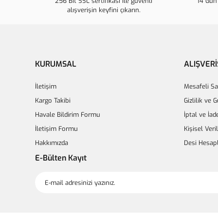
256 Bit SSL sertifikası ile güvenli
14 Gün 
alışverişin keyfini çıkarın.
KURUMSAL
ALIŞVERİ
İletişim
Mesafeli Sa
Kargo Takibi
Gizlilik ve 
Havale Bildirim Formu
İptal ve İad
İletişim Formu
Kişisel Veri
Hakkımızda
Desi Hesap
E-Bülten Kayıt