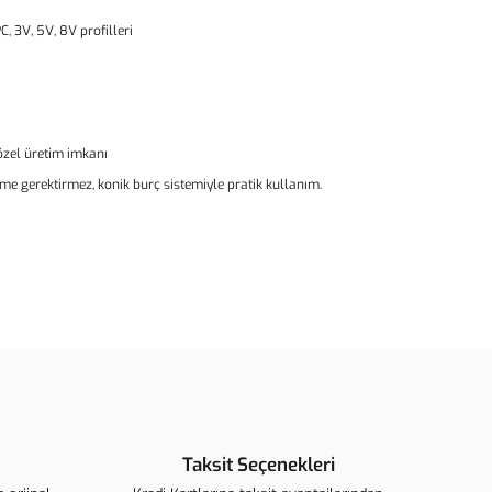
C, 3V, 5V, 8V profilleri
 özel üretim imkanı
rme gerektirmez, konik burç sistemiyle pratik kullanım.
ün açıklamalarında ve diğer konularda yetersiz gördüğünüz
arafımıza iletebilirsiniz.
u ürüne ilk yorumu siz yapın!
ederiz.
görüntülenemiyor.
Yorum Yaz
 bulunuyor.
Taksit Seçenekleri
r.