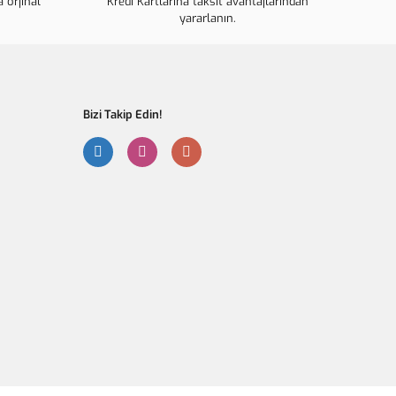
 orjinal
ahalı.
Kredi Kartlarına taksit avantajlarından
yararlanın.
r olmalı.
Bizi Takip Edin!
Gönder