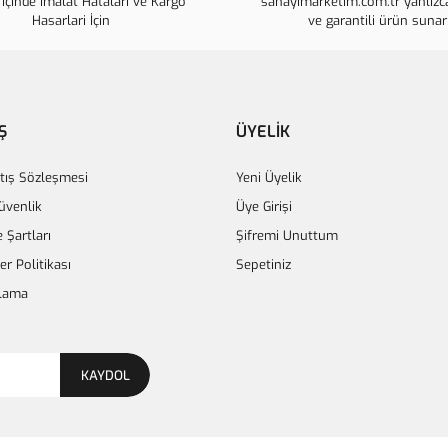
İçinde İmalat Hataları ve Kargo
sanayimarketim.com.tr yanlızca
Ürün fiyatı diğer sitelerden daha p
Hasarlari İçin
ve garantili ürün sunar
Bu ürüne benzer farklı alternatifle
Ş
ÜYELİK
tış Sözleşmesi
Yeni Üyelik
Güvenlik
Üye Girişi
e Şartları
Şifremi Unuttum
ler Politikası
Sepetiniz
lama
KAYDOL