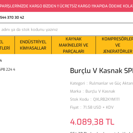
PARİŞLERİNİZDE KARGO BİZDEN !! ÜCRETSİZ KARGO !!!KAPIDA ÖDEME KOLAYLI
0544 370 30 42
KAYNAK
KOMPRESÖRLE
EL
ENDÜSTRIYEL
MAKINELERI VE
VE
TLERI
KIMYASALLAR
PARÇALARI
JENERATÖRLER
 4
Burçlu V Kasnak SP
Kategori
Rulmanlar ve Güç Aktar
Marka
Burçlu V Kasnak
Stok Kodu
QXLRB2KYM111
Fiyat
71,58 USD + KDV
4.089,38 TL