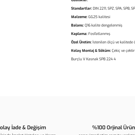
Özellikler:
Standartlar:
DIN 2211, SPZ, SPA, SPB, SP
Malzeme:
GG25 kalitesi
Balans:
Q16 kalite dengelenmiş
Kaplama:
Fosfatlanmış
Özel Üretim:
İstenilen ölçü ve kalitede
Kolay Montaj & Söküm:
Çekiç ve çekti
Burçlu V Kasnak SPB 224 4
Bu ürünün fiyat bilgisi, resim, ür
noktaları öneri formunu kullanarak t
B
Görüş ve önerileriniz için teşekkür 
Ürün resmi kalitesiz, bozuk veya 
Ürün açıklamasında eksik bilgiler
olay İade & Değişim
%100 Orjinal Ürün
Ürün bilgilerinde hatalar bulunuyo