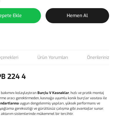
!
epete Ekle
Hemen Al
eçenekleri
Ürün Yorumları
Önerileriniz
PB 224 4
 bakımını kolaylaştıran
Burçlu V Kasnaklar
, hızlı ve pratik montaj
ktirme aracı gerektirmeden, kasnağa uyumlu konik burçlar vasıtası ile
andartlarına
uygun dengelenmiş yapıları, yüksek performans ve
, yağlama gereksizliği ve gürültüsüz çalışma gibi avantajlar sunar.
ç aktarım sistemlerinde mükemmel bir tercihtir.