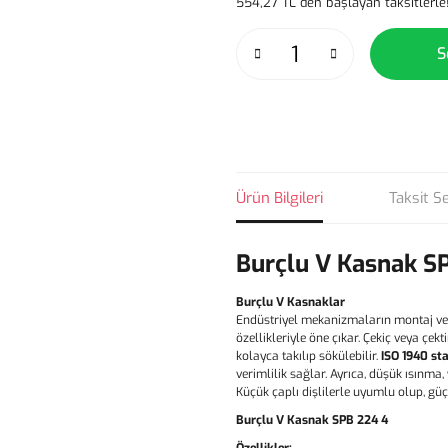
554,27 TL den başlayan taksitlerle
S
Ürün Bilgileri
Taksit S
Burçlu V Kasnak S
Burçlu V Kasnaklar
Endüstriyel mekanizmaların montaj ve
özellikleriyle öne çıkar. Çekiç veya çe
kolayca takılıp sökülebilir.
ISO 1940 st
verimlilik sağlar. Ayrıca, düşük ısınma
Küçük çaplı dişlilerle uyumlu olup, gü
Burçlu V Kasnak SPB 224 4